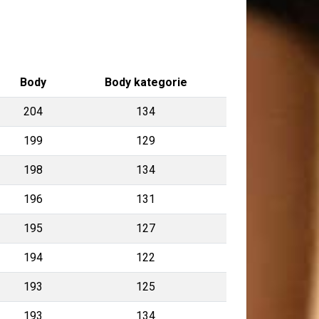
Body
Body kategorie
204
134
199
129
198
134
196
131
195
127
194
122
193
125
193
134