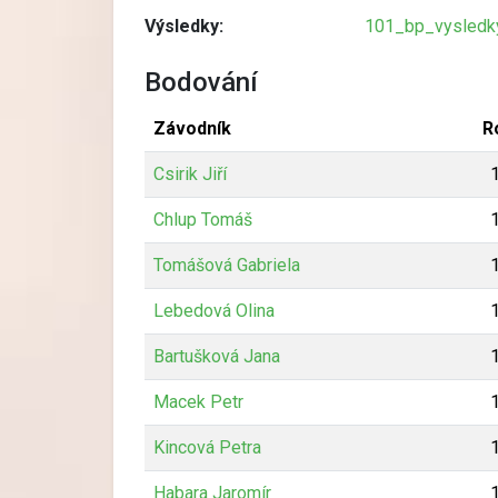
Výsledky:
101_bp_vysledky
Bodování
Závodník
R
Csirik Jiří
Chlup Tomáš
Tomášová Gabriela
Lebedová Olina
Bartušková Jana
Macek Petr
Kincová Petra
Habara Jaromír