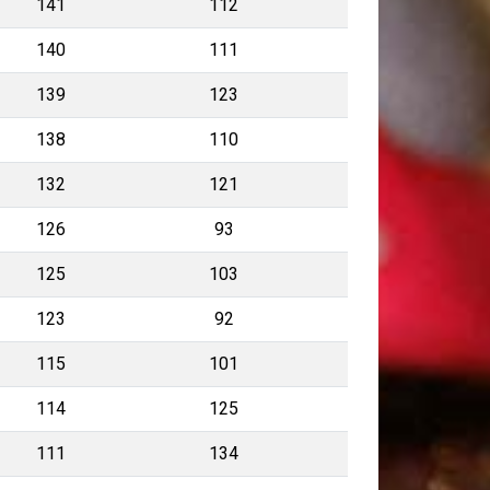
141
112
140
111
139
123
138
110
132
121
126
93
125
103
123
92
115
101
114
125
111
134