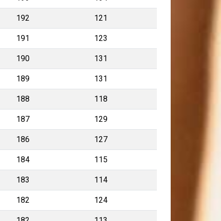
192
121
191
123
190
131
189
131
188
118
187
129
186
127
184
115
183
114
182
124
182
113