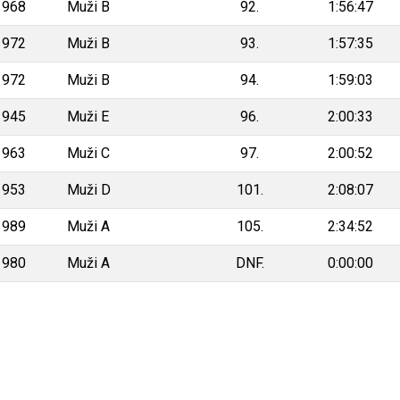
1968
Muži B
92.
1:56:47
1972
Muži B
93.
1:57:35
1972
Muži B
94.
1:59:03
1945
Muži E
96.
2:00:33
1963
Muži C
97.
2:00:52
1953
Muži D
101.
2:08:07
1989
Muži A
105.
2:34:52
1980
Muži A
DNF.
0:00:00