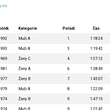
.xls
očník
Kategorie
Pořadí
Čas
1992
Muži A
1.
1:18:24
1993
Muži A
3.
1:19:42
1969
Ženy C
4.
1:37:12
1981
Ženy A
6.
1:38:49
1977
Ženy B
7.
1:43:07
1979
Muži A
8.
1:22:09
1974
Ženy B
9.
1:47:15
1974
Muži B
9.
1:22:42