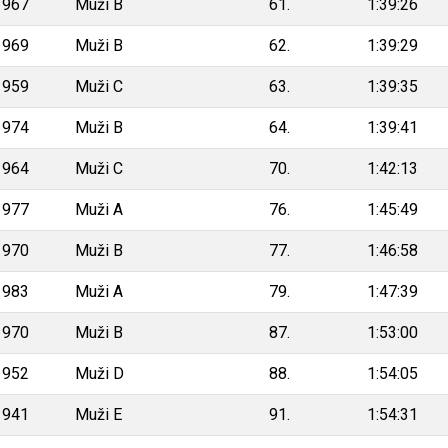
1967
Muži B
61.
1:39:26
1969
Muži B
62.
1:39:29
1959
Muži C
63.
1:39:35
1974
Muži B
64.
1:39:41
1964
Muži C
70.
1:42:13
1977
Muži A
76.
1:45:49
1970
Muži B
77.
1:46:58
1983
Muži A
79.
1:47:39
1970
Muži B
87.
1:53:00
1952
Muži D
88.
1:54:05
1941
Muži E
91.
1:54:31