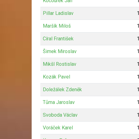
Kocourek Jan
Pillar Ladislav
Maršík Miloš
Círal František
Šimek Miroslav
Mikšl Rostislav
Kozák Pavel
Doležálek Zdeněk
Tůma Jaroslav
Svoboda Václav
Voráček Karel