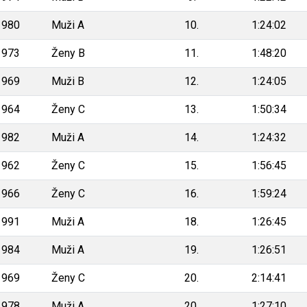
1980
Muži A
10.
1:24:02
1973
Ženy B
11.
1:48:20
1969
Muži B
12.
1:24:05
1964
Ženy C
13.
1:50:34
1982
Muži A
14.
1:24:32
1962
Ženy C
15.
1:56:45
1966
Ženy C
16.
1:59:24
1991
Muži A
18.
1:26:45
1984
Muži A
19.
1:26:51
1969
Ženy C
20.
2:14:41
1978
Muži A
20.
1:27:10