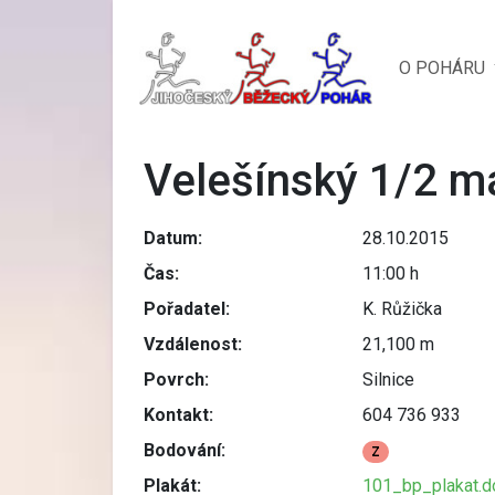
O POHÁRU
Velešínský 1/2 m
Datum:
28.10.2015
Čas:
11:00 h
Pořadatel:
K. Růžička
Vzdálenost:
21,100 m
Povrch:
Silnice
Kontakt:
604 736 933
Bodování:
Z
Plakát:
101_bp_plakat.d