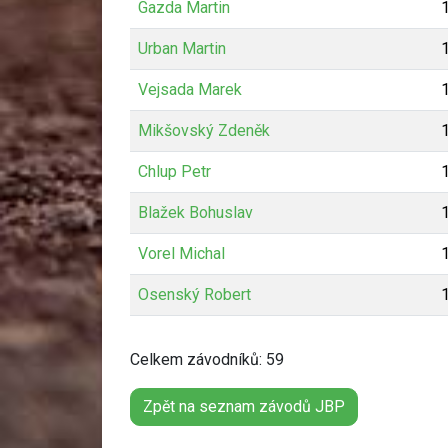
Gazda Martin
Urban Martin
Vejsada Marek
Mikšovský Zdeněk
Chlup Petr
Blažek Bohuslav
Vorel Michal
Osenský Robert
Celkem závodníků: 59
Zpět na seznam závodů JBP