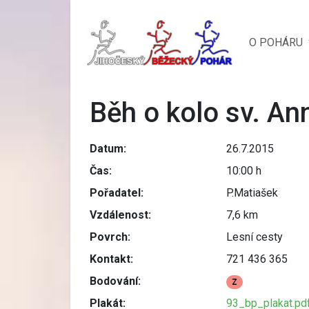
O POHÁRU
Běh o kolo sv. A
Datum:
26.7.2015
Čas:
10:00 h
Pořadatel:
P.Matiašek
Vzdálenost:
7,6 km
Povrch:
Lesní cesty
Kontakt:
721 436 365
Bodování:
Z
Plakát:
93_bp_plakat.pd