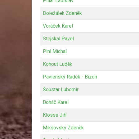
Pillar Ladislav
Doležálek Zdeněk
Voráček Karel
Stejskal Pavel
Pinl Michal
Kohout Luděk
Pavienský Radek - Bizon
Šoustar Lubomír
Boháč Karel
Klosse Jiří
Mikšovský Zdeněk