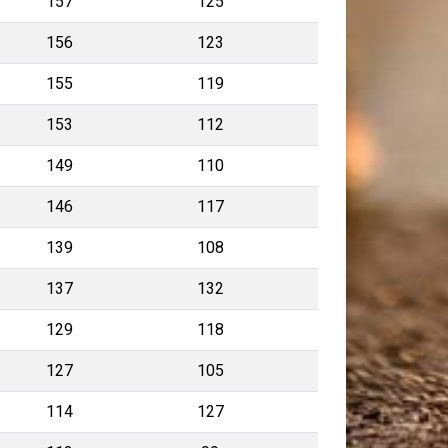
157
125
156
123
155
119
153
112
149
110
146
117
139
108
137
132
129
118
127
105
114
127