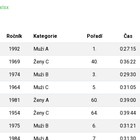
xlsx
Ročník
Kategorie
Pořadí
Čas
1992
Muži A
1.
0:27:15
1969
Ženy C
40.
0:36:22
1974
Muži B
3.
0:29:30
1964
Muži C
5.
0:31:05
1981
Ženy A
60.
0:39:00
1954
Ženy C
64.
0:39:44
1975
Muži B
6.
0:31:21
1984
Muži A
7.
0:31:30