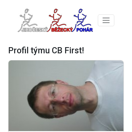
Profil týmu CB First!