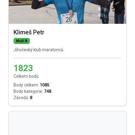
Klimeš Petr
Muži B
Jihočeský klub maratonců
1823
Celkem bodů
Body celkem:
1085
Body kategorie:
748
Závodů:
8