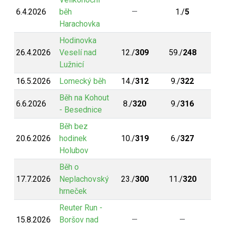
6.4.2026
běh
—
1./
5
Harachovka
Hodinovka
26.4.2026
Veselí nad
12./
309
59./
248
Lužnicí
16.5.2026
Lomecký běh
14./
312
9./
322
Běh na Kohout
6.6.2026
8./
320
9./
316
- Besednice
Běh bez
20.6.2026
hodinek
10./
319
6./
327
Holubov
Běh o
17.7.2026
Neplachovský
23./
300
11./
320
hrneček
Reuter Run -
15.8.2026
Boršov nad
—
—