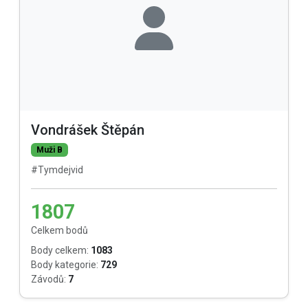
Vondrášek Štěpán
Muži B
#Tymdejvid
1807
Celkem bodů
Body celkem:
1083
Body kategorie:
729
Závodů:
7