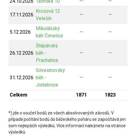
24.10.2026
Tálínská 10
—
—
Krosová 12
17.11.2026
—
—
Velešín
Mikulášský
5.12.2026
—
—
běh Čimelice
Štěpánský
26.12.2026
běh -
—
—
Prachatice
Silvestrovský
31.12.2026
běh -
—
—
Jistebnice
Celkem
1871
1823
*) jde o součet bodů ze všech absolvovaných závodů. V
případě počítání bodů do běžeckého poháru se započítává jen
osm nejlepších výsledků. Více informací naleznete na stránce
výsledků.