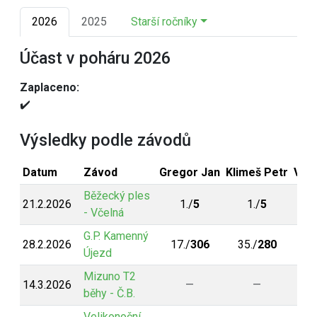
2026
2025
Starší ročníky
Účast v poháru 2026
Zaplaceno:
✔️
Výsledky podle závodů
Datum
Závod
Gregor Jan
Klimeš Petr
Von
Běžecký ples
21.2.2026
1./
5
1./
5
- Včelná
G.P. Kamenný
28.2.2026
17./
306
35./
280
Újezd
Mizuno T2
14.3.2026
—
—
běhy - Č.B.
Velikonoční