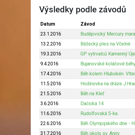
Výsledky podle závodů
Datum
Závod
23.1.2016
Budějovický Mercury mar
13.2.2016
Běžecký ples na Včelné
19.3.2016
GP vytrvalců Kamenný Új
9.4.2016
Bujanovské koláčové běh
17.4.2016
Běh kolem Hlubokén. Vlta
11.5.2016
Hodinovka na dráze J.Hr
21.5.2016
Běh na Kleť
3.6.2016
Dačická 14
11.6.2016
Rudolfovská 5-ka
22.6.2016
Běh Olympijského dne - 
31.7.2016
Běh okolo sv. Anny