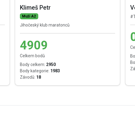
Klimeš Petr
V
Muži A2
#T
Jihočeský klub maratonců
4909
Ce
Celkem bodů
Bo
Bo
Body celkem:
2950
Zá
Body kategorie:
1983
Závodů:
18