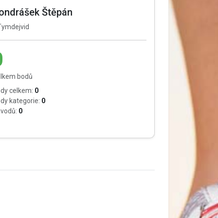
ondrášek Štěpán
ymdejvid
0
lkem bodů
dy celkem:
0
dy kategorie:
0
vodů:
0