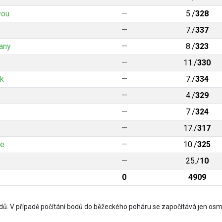
vou
—
5./
328
—
7./
337
any
—
8./
323
—
11./
330
ek
—
7./
334
—
4./
329
—
7./
324
—
17./
317
ce
—
10./
325
—
25./
10
0
4909
ů. V případě počítání bodů do běžeckého poháru se započítává jen osm 