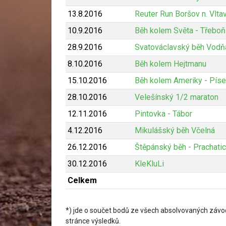
13.8.2016
Reuter Run Boršov n. Vlta
10.9.2016
Běh kolem Světa - Třeboň
28.9.2016
Svatováclavský běh Vodň
8.10.2016
Běh kolem Hejtmanu
15.10.2016
Běh kolem Ameriky - Pís
28.10.2016
Velešínský 1/2 maraton
12.11.2016
Pintovka - Tábor
4.12.2016
Mikulášský běh Včelná
26.12.2016
Štěpánský běh - Prachati
30.12.2016
KleKluLi
Celkem
*) jde o součet bodů ze všech absolvovaných závod
stránce výsledků.