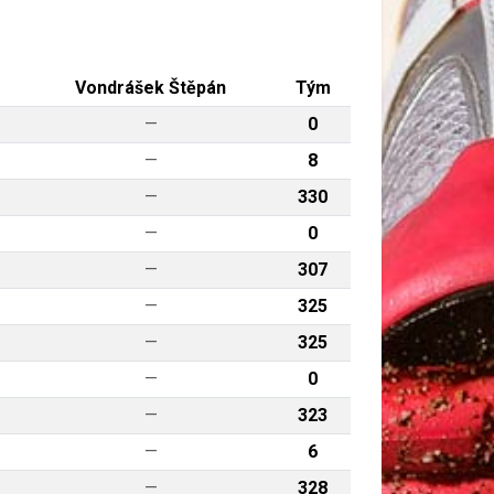
Vondrášek Štěpán
Tým
—
0
—
8
—
330
—
0
—
307
—
325
—
325
—
0
—
323
—
6
—
328