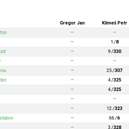
Gregor Jan
Klimeš Petr
aton
—
—
—
1./
8
ezd
—
9./
330
y
—
—
vou
—
25./
307
adec
—
4./
325
—
4./
325
—
—
—
12./
323
Holubov
—
66./
6
—
3./
328