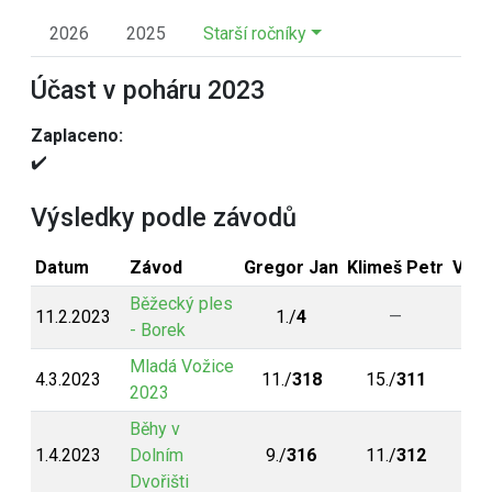
2026
2025
Starší ročníky
Účast v poháru 2023
Zaplaceno:
✔️
Výsledky podle závodů
Datum
Závod
Gregor Jan
Klimeš Petr
Vond
Běžecký ples
11.2.2023
1./
4
—
- Borek
Mladá Vožice
4.3.2023
11./
318
15./
311
2023
Běhy v
1.4.2023
Dolním
9./
316
11./
312
Dvořišti