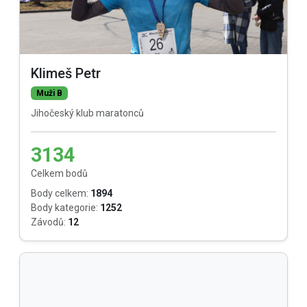
Klimeš Petr
Muži B
Jihočeský klub maratonců
3134
Celkem bodů
Body celkem:
1894
Body kategorie:
1252
Závodů:
12