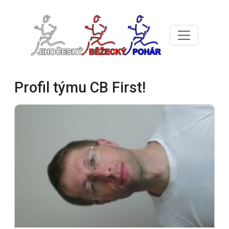
Profil týmu CB First!