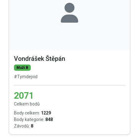
Vondrášek Štěpán
Muži B
#Tymdejvid
2071
Celkem bodů
Body celkem:
1229
Body kategorie:
848
Závodů:
8