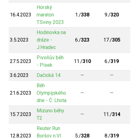
Horský
16.4.2023
maraton
1./
338
9./
320
T.Sviny 2023
Hodinovka na
3.5.2023
dráze -
6./
323
17./
305
J.Hradec
Pivoňův běh
27.5.2023
11./
310
6./
319
- Písek
3.6.2023
Dačická 14
—
—
Běh
21.6.2023
Olympijského
—
—
dne - Č. Lhota
Mizuno běhy
15.7.2023
—
11./
314
T2
Reuter Run
12.8.2023
Boršov n.Vl.
5./
328
8./
319