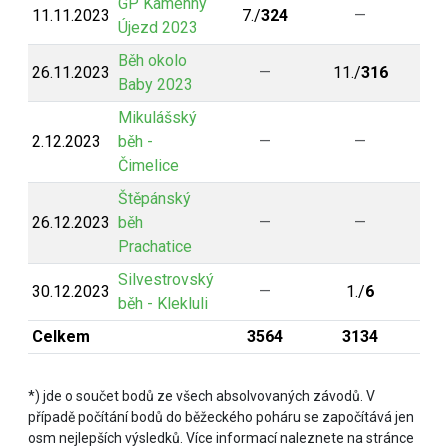
GP Kamenný
11.11.2023
7./
324
—
Újezd 2023
Běh okolo
26.11.2023
—
11./
316
Baby 2023
Mikulášský
2.12.2023
běh -
—
—
Čimelice
Štěpánský
26.12.2023
běh
—
—
Prachatice
Silvestrovský
30.12.2023
—
1./
6
běh - Klekluli
Celkem
3564
3134
*) jde o součet bodů ze všech absolvovaných závodů. V
případě počítání bodů do běžeckého poháru se započítává jen
osm nejlepších výsledků. Více informací naleznete na stránce