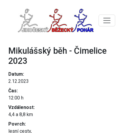
Mikulášský běh - Čimelice
2023
Datum:
2.12.2023
Čas:
12:00 h
Vzdálenost:
4,4 a 8,8 km
Povrch:
lesní cesty,