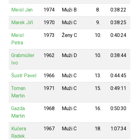
Meisl Jan
1974
Muži B
8.
0:38:22
19
Marek Jiří
1970
Muži C
9.
0:38:25
18
Meisl
1973
Ženy C
10.
0:40:24
18
Petra
Grabmüller
1962
Muži D
10.
0:38:44
18
Ivo
Šustr Pavel
1966
Muži C
13.
0:44:45
18
Toman
1971
Muži C
15.
0:49:11
18
Martin
Gazda
1968
Muži C
16.
0:50:30
18
Martin
Kučera
1967
Muži C
18.
1:07:34
18
Radek