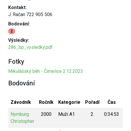
Kontakt:
J. Račan 722 905 506
Bodování:
Z
Výsledky:
286_bp_vysledky.pdf
Fotky
Mikulášský běh - Čimelice 2.12.2023
Bodování
Závodník
Ročník
Kategorie
Pořadí
Čas
Bo
Nymburg
2000
Muži A1
2.
0:34:53
19
Christopher