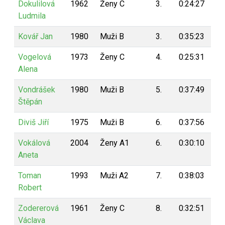
Dokulilová
1962
Ženy C
3.
0:24:27
19
Ludmila
Kovář Jan
1980
Muži B
3.
0:35:23
19
Vogelová
1973
Ženy C
4.
0:25:31
19
Alena
Vondrášek
1980
Muži B
5.
0:37:49
19
Štěpán
Diviš Jiří
1975
Muži B
6.
0:37:56
19
Vokálová
2004
Ženy A1
6.
0:30:10
19
Aneta
Toman
1993
Muži A2
7.
0:38:03
19
Robert
Zodererová
1961
Ženy C
8.
0:32:51
19
Václava