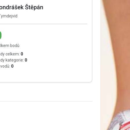
ondrášek Štěpán
ymdejvid
0
lkem bodů
dy celkem:
0
dy kategorie:
0
vodů:
0