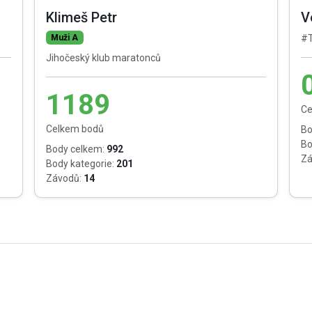
Klimeš Petr
V
Muži A
#T
Jihočeský klub maratonců
1189
Ce
Celkem bodů
Bo
Bo
Body celkem:
992
Zá
Body kategorie:
201
Závodů:
14