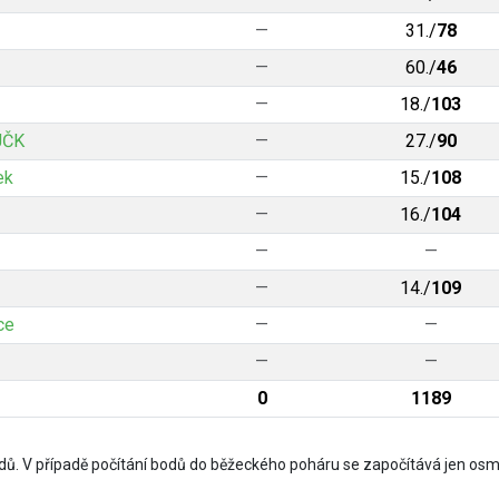
—
31./
78
—
60./
46
—
18./
103
JČK
—
27./
90
ek
—
15./
108
—
16./
104
—
—
—
14./
109
ce
—
—
—
—
0
1189
ů. V případě počítání bodů do běžeckého poháru se započítává jen osm 