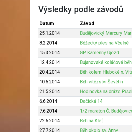
Výsledky podle závodů
Datum
Závod
25.1.2014
Budějovický Mercury Mar
8.2.2014
Běžecký ples na Včelné
15.3.2014
GP Kamenný Újezd
12.4.2014
Bujanovské koláčové běh
20.4.2014
Běh kolem Hluboké n. Vlt
10.5.2014
Běh vítězství Ševětín
21.5.2014
Hodinovka na dráze Píse
6.6.2014
Dačická 14
7.6.2014
1/2 maraton Č. Budějovic
22.6.2014
Běh na Kleť
27.7.2014
Běh okolo sv. Anny