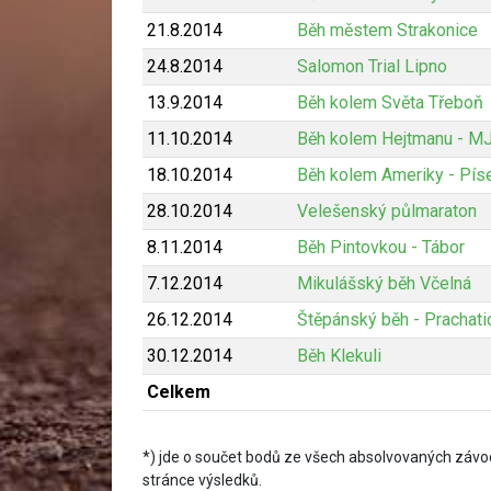
21.8.2014
Běh městem Strakonice
24.8.2014
Salomon Trial Lipno
13.9.2014
Běh kolem Světa Třeboň
11.10.2014
Běh kolem Hejtmanu - M
18.10.2014
Běh kolem Ameriky - Pís
28.10.2014
Velešenský půlmaraton
8.11.2014
Běh Pintovkou - Tábor
7.12.2014
Mikulášský běh Včelná
26.12.2014
Štěpánský běh - Prachati
30.12.2014
Běh Klekuli
Celkem
*) jde o součet bodů ze všech absolvovaných závod
stránce výsledků.