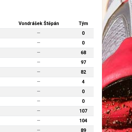
Vondrášek Štěpán
Tým
—
0
—
0
—
68
—
97
—
82
—
4
—
0
—
0
—
107
—
104
—
89