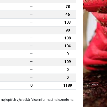
—
78
—
46
—
103
—
90
—
108
—
104
—
0
—
109
—
0
—
0
0
1189
nejlepších výsledků. Více informací naleznete na