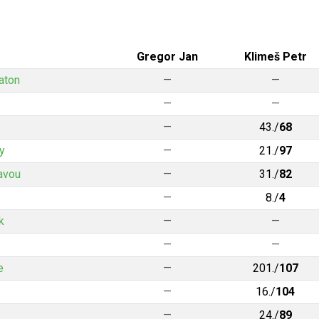
Gregor Jan
Klimeš Petr
aton
—
—
—
—
—
43./
68
y
—
21./
97
avou
—
31./
82
—
8./
4
k
—
—
—
—
e
—
201./
107
—
16./
104
—
24./
89