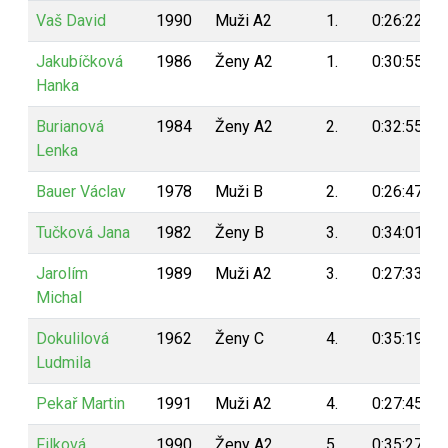
Vaš David
1990
Muži A2
1.
0:26:22
Jakubíčková
1986
Ženy A2
1.
0:30:55
Hanka
Burianová
1984
Ženy A2
2.
0:32:55
Lenka
Bauer Václav
1978
Muži B
2.
0:26:47
Tučková Jana
1982
Ženy B
3.
0:34:01
Jarolím
1989
Muži A2
3.
0:27:33
Michal
Dokulilová
1962
Ženy C
4.
0:35:19
Ludmila
Pekař Martin
1991
Muži A2
4.
0:27:45
Filková
1990
Ženy A2
5.
0:35:27