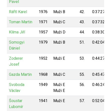
Pavel
Ráftl Karel
1976
Muži B
42.
0:37:27
Toman Martin
1971
Muži C
43.
0:37:32
Klíma Jiří
1957
Muži D
44.
0:38:30
Somogyi
1979
Muži B
51.
0:42:04
Dániel
Zoderer
1952
Muži E
53.
0:44:27
Josef
Gazda Martin
1968
Muži C
55.
0:45:47
Svoboda
1949
Muži E
56.
0:46:24
Václav
Muži E
Šoustar
1941
Muži E
57.
0:52:04
Lubomír