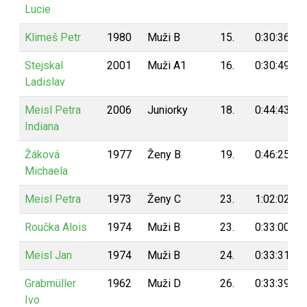
Lucie
Klimeš Petr
1980
Muži B
15.
0:30:36
Stejskal
2001
Muži A1
16.
0:30:49
Ladislav
Meisl Petra
2006
Juniorky
18.
0:44:43
Indiana
Žáková
1977
Ženy B
19.
0:46:25
Michaela
Meisl Petra
1973
Ženy C
23.
1:02:02
Roučka Alois
1974
Muži B
23.
0:33:00
Meisl Jan
1974
Muži B
24.
0:33:31
Grabmüller
1962
Muži D
26.
0:33:39
Ivo