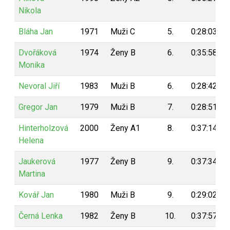
Nikola
Bláha Jan
1971
Muži C
5.
0:28:03
Dvořáková
1974
Ženy B
6.
0:35:58
Monika
Nevoral Jiří
1983
Muži B
6.
0:28:42
Gregor Jan
1979
Muži B
7.
0:28:51
Hinterholzová
2000
Ženy A1
8.
0:37:14
Helena
Jaukerová
1977
Ženy B
9.
0:37:34
Martina
Kovář Jan
1980
Muži B
9.
0:29:02
Černá Lenka
1982
Ženy B
10.
0:37:57