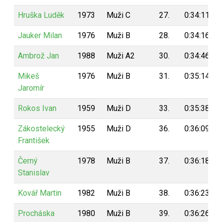
Hruška Luděk
1973
Muži C
27.
0:34:11
Jauker Milan
1976
Muži B
28.
0:34:16
Ambrož Jan
1988
Muži A2
30.
0:34:46
Mikeš
1976
Muži B
31.
0:35:14
Jaromír
Rokos Ivan
1959
Muži D
33.
0:35:38
Zákostelecký
1955
Muži D
36.
0:36:09
František
Černý
1978
Muži B
37.
0:36:18
Stanislav
Kovář Martin
1982
Muži B
38.
0:36:23
Procháska
1980
Muži B
39.
0:36:26