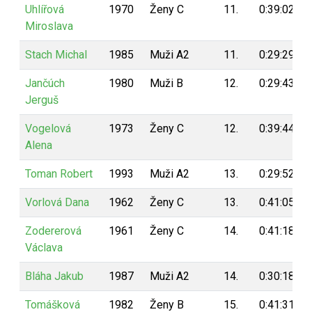
Uhlířová
1970
Ženy C
11.
0:39:02
Miroslava
Stach Michal
1985
Muži A2
11.
0:29:29
Jančúch
1980
Muži B
12.
0:29:43
Jerguš
Vogelová
1973
Ženy C
12.
0:39:44
Alena
Toman Robert
1993
Muži A2
13.
0:29:52
Vorlová Dana
1962
Ženy C
13.
0:41:05
Zodererová
1961
Ženy C
14.
0:41:18
Václava
Bláha Jakub
1987
Muži A2
14.
0:30:18
Tomášková
1982
Ženy B
15.
0:41:31