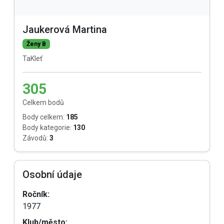
Jaukerová Martina
Ženy B
TaKleť
305
Celkem bodů
Body celkem:
185
Body kategorie:
130
Závodů:
3
Osobní údaje
Ročník:
1977
Klub/město: