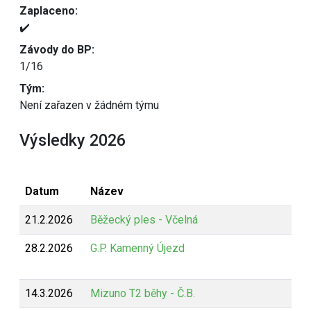
Zaplaceno:
✔️
Závody do BP:
1/16
Tým:
Není zařazen v žádném týmu
Výsledky 2026
Datum
Název
21.2.2026
Běžecký ples - Včelná
28.2.2026
G.P. Kamenný Újezd
14.3.2026
Mizuno T2 běhy - Č.B.