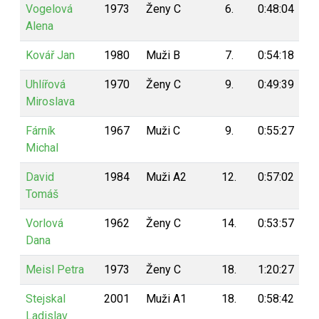
Vogelová
1973
Ženy C
6.
0:48:04
1
Alena
Kovář Jan
1980
Muži B
7.
0:54:18
1
Uhlířová
1970
Ženy C
9.
0:49:39
1
Miroslava
Fárník
1967
Muži C
9.
0:55:27
1
Michal
David
1984
Muži A2
12.
0:57:02
1
Tomáš
Vorlová
1962
Ženy C
14.
0:53:57
1
Dana
Meisl Petra
1973
Ženy C
18.
1:20:27
1
Stejskal
2001
Muži A1
18.
0:58:42
1
Ladislav