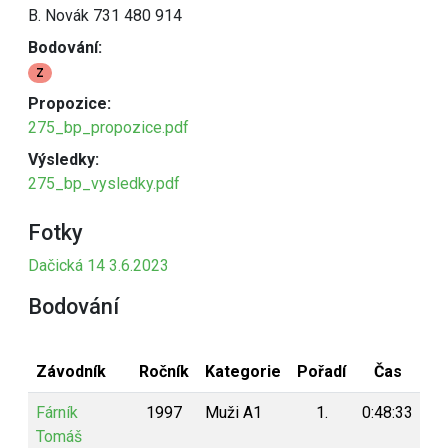
B. Novák 731 480 914
Bodování:
Z
Propozice:
275_bp_propozice.pdf
Výsledky:
275_bp_vysledky.pdf
Fotky
Dačická 14 3.6.2023
Bodování
Závodník
Ročník
Kategorie
Pořadí
Čas
Bo
Fárník
1997
Muži A1
1.
0:48:33
2
Tomáš