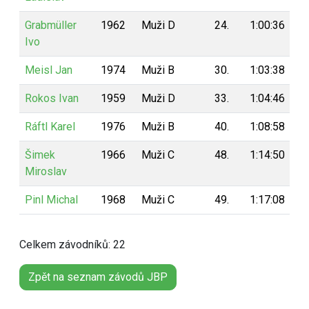
Grabmüller
1962
Muži D
24.
1:00:36
1
Ivo
Meisl Jan
1974
Muži B
30.
1:03:38
1
Rokos Ivan
1959
Muži D
33.
1:04:46
1
Ráftl Karel
1976
Muži B
40.
1:08:58
1
Šimek
1966
Muži C
48.
1:14:50
1
Miroslav
Pinl Michal
1968
Muži C
49.
1:17:08
1
Celkem závodníků: 22
Zpět na seznam závodů JBP