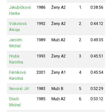
Jakubíčková
1986
Ženy A2
1.
0:38:56
2
Hanka
Viskotová
1992
Ženy A2
2.
0:44:12
1
Alesja
Jarolím
1989
Muži A2
2.
0:49:35
1
Michal
Hrubá
1993
Ženy A2
3.
0:45:51
1
Karolína
Fárníková
2001
Ženy A1
4.
0:45:54
1
Karolína
Nevoral Jiří
1983
Muži B
5.
0:52:29
1
Stach
1985
Muži A2
6.
0:53:12
1
Michal