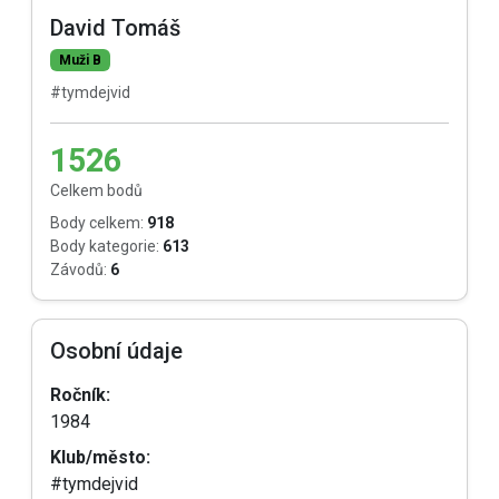
David Tomáš
Muži B
#tymdejvid
1526
Celkem bodů
Body celkem:
918
Body kategorie:
613
Závodů:
6
Osobní údaje
Ročník:
1984
Klub/město:
#tymdejvid