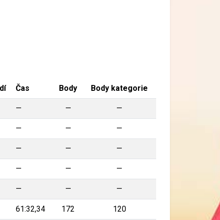
dí
Čas
Body
Body kategorie
—
—
—
—
—
—
—
—
—
—
—
—
—
—
—
61:32,34
172
120