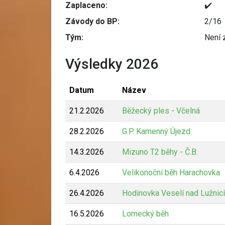
Zaplaceno:
✔️
Závody do BP:
2/16
Tým:
Není 
Výsledky 2026
Datum
Název
21.2.2026
Běžecký ples - Včelná
28.2.2026
G.P. Kamenný Újezd
14.3.2026
Mizuno T2 běhy - Č.B.
6.4.2026
Velikonoční běh Harachovka
26.4.2026
Hodinovka Veselí nad Lužnicí
16.5.2026
Lomecký běh