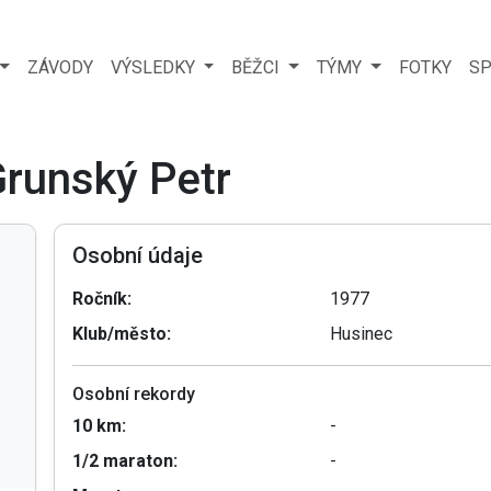
ZÁVODY
VÝSLEDKY
BĚŽCI
TÝMY
FOTKY
SP
Grunský Petr
Osobní údaje
Ročník:
1977
Klub/město:
Husinec
Osobní rekordy
10 km:
-
1/2 maraton:
-