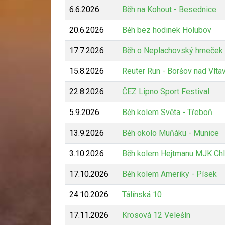
6.6.2026
Běh na Kohout - Besednice
20.6.2026
Běh bez hodinek Holubov
17.7.2026
Běh o Neplachovský hrneček
15.8.2026
Reuter Run - Boršov nad Vlta
22.8.2026
ČEZ Lipno Sport Festival
5.9.2026
Běh kolem Světa - Třeboň
13.9.2026
Běh okolo Muňáku - Munice
3.10.2026
Běh kolem Hejtmanu MJK Chl
17.10.2026
Běh kolem Ameriky - Písek
24.10.2026
Tálínská 10
17.11.2026
Krosová 12 Velešín