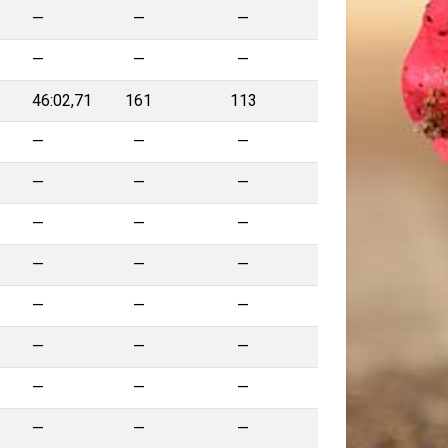
—
—
—
—
—
—
46:02,71
161
113
—
—
—
—
—
—
—
—
—
—
—
—
—
—
—
—
—
—
—
—
—
—
—
—