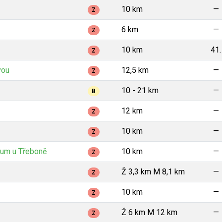
10 km
—
Z
6 km
—
Z
10 km
41.
Z
vou
12,5 km
—
Z
10 - 21 km
—
B
12 km
—
Z
10 km
—
Z
um u Třeboně
10 km
—
Z
Ž 3,3 km M 8,1 km
—
Z
10 km
—
Z
Ž 6 km M 12 km
—
Z