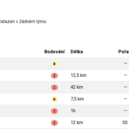
zařazen v žádném týmu
Bodování
Délka
Pořa
—
B
12,5 km
—
Z
42 km
—
Z
7,5 km
—
B
1h
—
Z
12 km
30.
Z