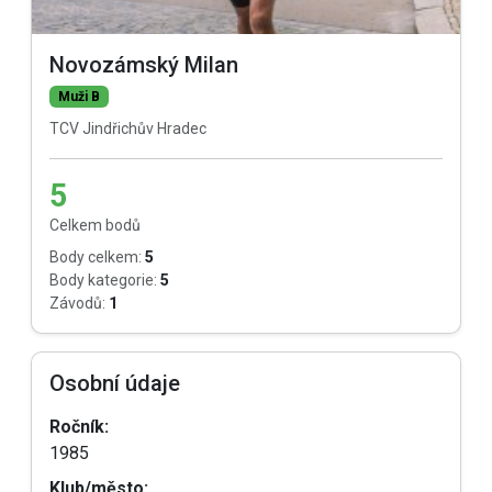
Novozámský Milan
Muži B
TCV Jindřichův Hradec
5
Celkem bodů
Body celkem:
5
Body kategorie:
5
Závodů:
1
Osobní údaje
Ročník:
1985
Klub/město: