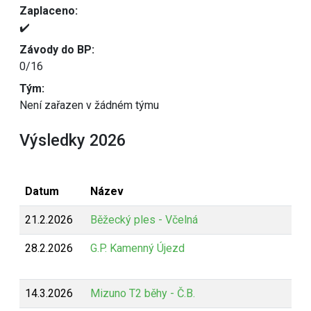
Zaplaceno:
✔️
Závody do BP:
0/16
Tým:
Není zařazen v žádném týmu
Výsledky 2026
Datum
Název
21.2.2026
Běžecký ples - Včelná
28.2.2026
G.P. Kamenný Újezd
14.3.2026
Mizuno T2 běhy - Č.B.