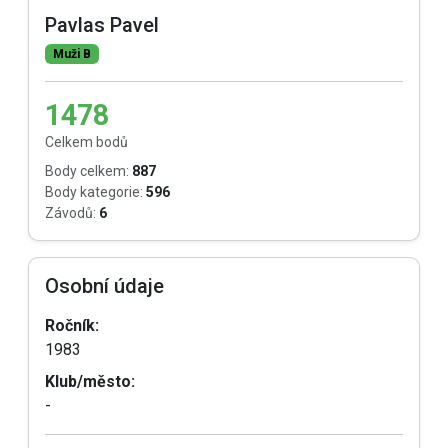
Pavlas Pavel
Muži B
1478
Celkem bodů
Body celkem:
887
Body kategorie:
596
Závodů:
6
Osobní údaje
Ročník:
1983
Klub/město:
-