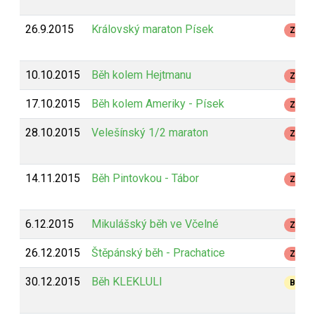
26.9.2015
Královský maraton Písek
Z
10.10.2015
Běh kolem Hejtmanu
Z
17.10.2015
Běh kolem Ameriky - Písek
Z
28.10.2015
Velešínský 1/2 maraton
Z
14.11.2015
Běh Pintovkou - Tábor
Z
6.12.2015
Mikulášský běh ve Včelné
Z
26.12.2015
Štěpánský běh - Prachatice
Z
30.12.2015
Běh KLEKLULI
B