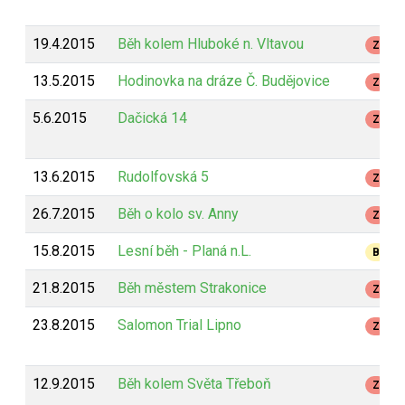
19.4.2015
Běh kolem Hluboké n. Vltavou
Z
13.5.2015
Hodinovka na dráze Č. Budějovice
Z
5.6.2015
Dačická 14
Z
13.6.2015
Rudolfovská 5
Z
26.7.2015
Běh o kolo sv. Anny
Z
15.8.2015
Lesní běh - Planá n.L.
B
21.8.2015
Běh městem Strakonice
Z
23.8.2015
Salomon Trial Lipno
Z
12.9.2015
Běh kolem Světa Třeboň
Z