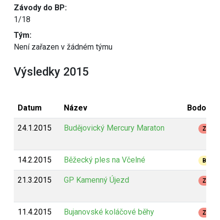
Závody do BP:
1/18
Tým:
Není zařazen v žádném týmu
Výsledky 2015
Datum
Název
Bodován
24.1.2015
Budějovický Mercury Maraton
Z
14.2.2015
Běžecký ples na Včelné
B
21.3.2015
GP Kamenný Újezd
Z
11.4.2015
Bujanovské koláčové běhy
Z