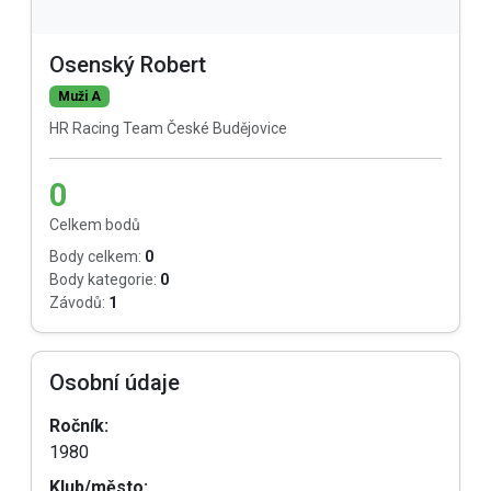
Osenský Robert
Muži A
HR Racing Team České Budějovice
0
Celkem bodů
Body celkem:
0
Body kategorie:
0
Závodů:
1
Osobní údaje
Ročník:
1980
Klub/město: