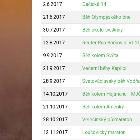
2.6.2017
Dačická 14
21.6.2017
Běh Olympijského dne
30.7.2017
Běh okolo sv. Anny
12.8.2017
Reuter Run Boršov n. Vl. 2
9.9.2017
Běh kolem Světa
21.9.2017
Večerní běhy Kaplicí
28.9.2017
Svatováclavský běh Vodň
14.10.2017
Běh kolem Hejtmanu - MJ
21.10.2017
Běh kolem Ameriky
28.10.2017
Velešínský půlmaraton
12.11.2017
Loučovický maraton