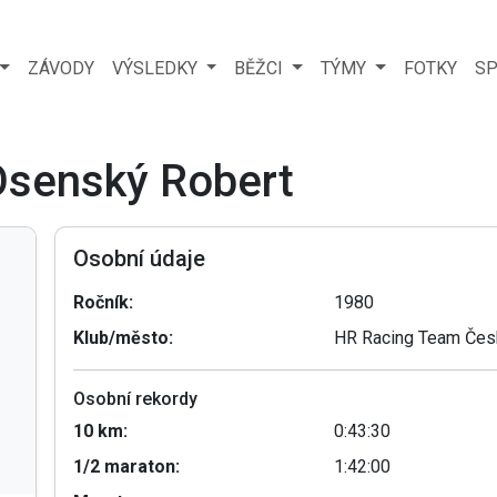
ZÁVODY
VÝSLEDKY
BĚŽCI
TÝMY
FOTKY
SP
 Osenský Robert
Osobní údaje
Ročník:
1980
Klub/město:
HR Racing Team Čes
Osobní rekordy
10 km:
0:43:30
1/2 maraton:
1:42:00