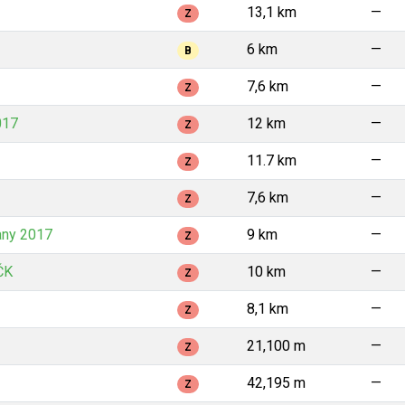
13,1 km
—
Z
6 km
—
B
7,6 km
—
Z
017
12 km
—
Z
11.7 km
—
Z
7,6 km
—
Z
any 2017
9 km
—
Z
ČK
10 km
—
Z
8,1 km
—
Z
21,100 m
—
Z
42,195 m
—
Z