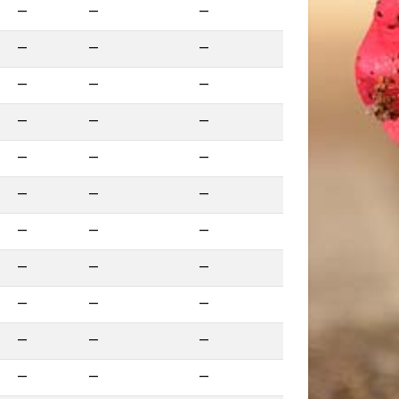
—
—
—
—
—
—
—
—
—
—
—
—
—
—
—
—
—
—
—
—
—
—
—
—
—
—
—
—
—
—
—
—
—