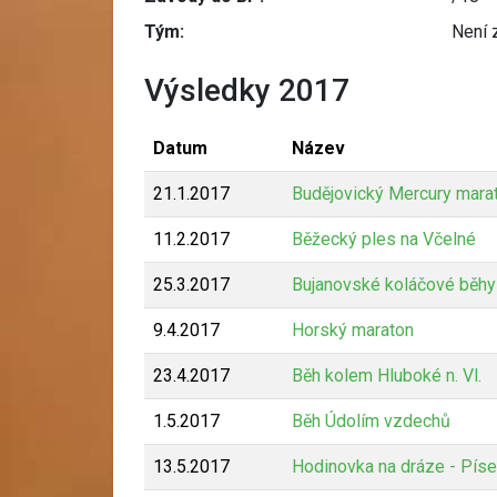
Tým:
Není 
Výsledky 2017
Datum
Název
21.1.2017
Budějovický Mercury mara
11.2.2017
Běžecký ples na Včelné
25.3.2017
Bujanovské koláčové běhy
9.4.2017
Horský maraton
23.4.2017
Běh kolem Hluboké n. Vl.
1.5.2017
Běh Údolím vzdechů
13.5.2017
Hodinovka na dráze - Pís