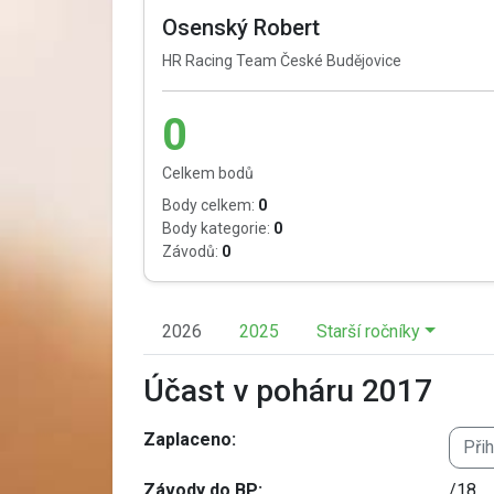
Osenský Robert
HR Racing Team České Budějovice
0
Celkem bodů
Body celkem:
0
Body kategorie:
0
Závodů:
0
2026
2025
Starší ročníky
Účast v poháru 2017
Zaplaceno:
Při
Závody do BP:
/18