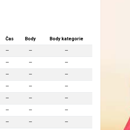
Čas
Body
Body kategorie
—
—
—
—
—
—
—
—
—
—
—
—
—
—
—
—
—
—
—
—
—