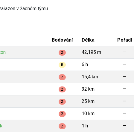
zařazen v žádném týmu
Bodování
Délka
Pořadí
ton
42,195 m
—
Z
6 h
—
B
15,4 km
—
Z
32 km
—
Z
25 km
—
Z
10 km
—
Z
ek
1 h
—
Z