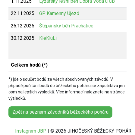
1.11.2025
Lyžařský lesní běh Dobrá Voda u ČB
Z
22.11.2025
GP Kamenný Újezd
Z
26.12.2025
Štěpánský běh Prachatice
Z
30.12.2025
KleKluLi
B
Celkem bodů (*)
*) jde o součet bodů ze všech absolvovaných závodů. V
případě počítání bodů do běžeckého poháru se započítává jen
osm nejlepších výsledků. Více informací naleznete na stránce
výsledků.
Zpět na seznam závodníků běžeckého poháru
Instagram JBP
| © 2026 JIHOČESKÝ BĚŽECKÝ POHÁR