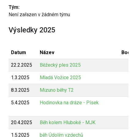
Tým:
Není zařazen v žádném týmu
Výsledky 2025
Datum
Název
Bodov
22.2.2025
Běžecký ples 2025
B
1.3.2025
Mladá Vožice 2025
Z
8.3.2025
Mizuno běhy T2
Z
5.4.2025
Hodinovka na dráze - Písek
Z
20.4.2025
Běh kolem Hluboké - MJK
Z
1.5.2025
běh Údolím vzdechů
Z