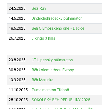
24.5.2025
SeziRun
Z
14.6.2025
Jindřichohradecký půlmaraton
Z
18.6.2025
Běh Olympijského dne - Dačice
B
26.7.2025
3 kings 3 hills
B
23.8.2025
ČT Lipenský půlmaraton
Z
30.8.2025
Běh kolem středu Evropy
Z
13.9.2025
Běh Marunka
Z
11.10.2025
Puma maraton Třeboň
Z
28.10.2025
SOKOLSKÝ BĚH REPUBLIKY 2025
Z