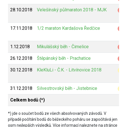
28.10.2018
Velešínský půlmaraton 2018 - MJK
Z
17.11.2018
1/2 maraton Kardašova Ředčice
Z
1.12.2018
Mikulášský běh - Čimelice
Z
26.12.2018
Štěpánský běh - Prachatice
Z
30.12.2018
KleKluLi - Č.K. - Litvínovice 2018
B
31.12.2018
Silvestrovský běh - Jistebnice
B
Celkem bodů (*)
*) jde o součet bodů ze všech absolvovaných závodů. V
případě počítání bodů do běžeckého poháru se započítává jen
osm nejlepších výsledků. Více informací naleznete na stránce