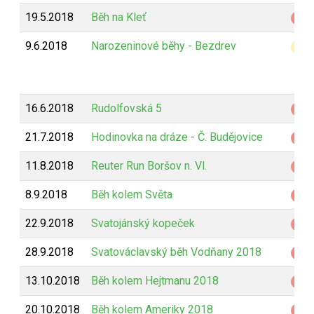
19.5.2018
Běh na Kleť
Z
9.6.2018
Narozeninové běhy - Bezdrev
B
16.6.2018
Rudolfovská 5
Z
21.7.2018
Hodinovka na dráze - Č. Budějovice
Z
11.8.2018
Reuter Run Boršov n. Vl.
Z
8.9.2018
Běh kolem Světa
Z
22.9.2018
Svatojánský kopeček
Z
28.9.2018
Svatováclavský běh Vodňany 2018
Z
13.10.2018
Běh kolem Hejtmanu 2018
Z
20.10.2018
Běh kolem Ameriky 2018
Z