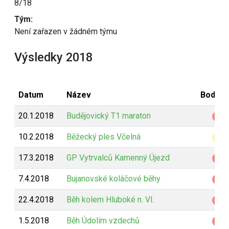
8/18
Tým:
Není zařazen v žádném týmu
Výsledky 2018
Datum
Název
Bodová
20.1.2018
Budějovický T1 maraton
Z
10.2.2018
Běžecký ples Včelná
B
17.3.2018
GP Vytrvalců Kamenný Újezd
Z
7.4.2018
Bujanovské koláčové běhy
Z
22.4.2018
Běh kolem Hluboké n. Vl.
Z
1.5.2018
Běh Údolím vzdechů
Z