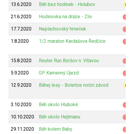
13.6.2020
Běh bez hodinek - Holubov
B
21.6.2020
Hodinovka na dráze - Zliv
Z
17.7.2020
Neplachovský hrneček
Z
1.8.2020
1/2 maraton Kardašova Ředčice
Z
15.8.2020
Reuter Run Boršov n. Vltavou
Z
5.9.2020
GP Kamenný Újezd
Z
12.9.2020
Běhej lesy - Boletice noční závod
B
3.10.2020
Běh okolo Hluboké
Z
10.10.2020
Běh okolo Hejtmanu
Z
29.11.2020
Běh kolem Baby
Z