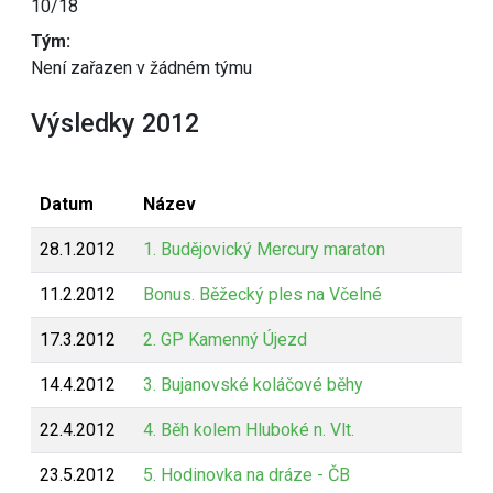
10/18
Tým:
Není zařazen v žádném týmu
Výsledky 2012
Datum
Název
28.1.2012
1. Budějovický Mercury maraton
11.2.2012
Bonus. Běžecký ples na Včelné
17.3.2012
2. GP Kamenný Újezd
14.4.2012
3. Bujanovské koláčové běhy
22.4.2012
4. Běh kolem Hluboké n. Vlt.
23.5.2012
5. Hodinovka na dráze - ČB