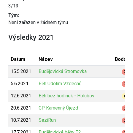
3/13
Tým:
Není zařazen v žádném týmu
Výsledky 2021
Datum
Název
Bodová
15.5.2021
Budějovická Stromovka
Z
5.6.2021
Běh Údolím Vzdechů
Z
12.6.2021
Běh bez hodinek - Holubov
B
20.6.2021
GP Kamenný Újezd
Z
10.7.2021
SeziRun
Z
17.7.2021
Budějovické běhy T2
Z