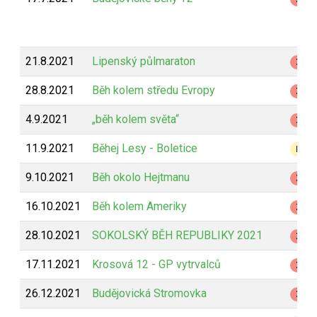
21.8.2021
Lipenský půlmaraton
Z
28.8.2021
Běh kolem středu Evropy
Z
4.9.2021
„běh kolem světa“
Z
11.9.2021
Běhej Lesy - Boletice
B
9.10.2021
Běh okolo Hejtmanu
Z
16.10.2021
Běh kolem Ameriky
Z
28.10.2021
SOKOLSKÝ BĚH REPUBLIKY 2021
Z
17.11.2021
Krosová 12 - GP vytrvalců
Z
26.12.2021
Budějovická Stromovka
Z