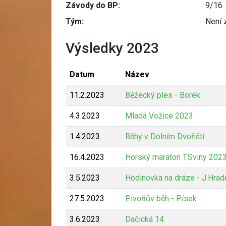
Závody do BP:
9/16
Tým:
Není 
Výsledky 2023
Datum
Název
11.2.2023
Běžecký ples - Borek
4.3.2023
Mladá Vožice 2023
1.4.2023
Běhy v Dolním Dvořišti
16.4.2023
Horský maraton T.Sviny 202
3.5.2023
Hodinovka na dráze - J.Hrad
27.5.2023
Pivoňův běh - Písek
3.6.2023
Dačická 14