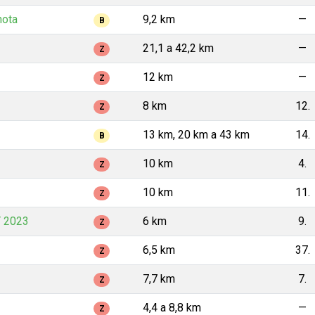
hota
9,2 km
—
B
21,1 a 42,2 km
—
Z
3
12 km
—
Z
8 km
12.
Z
13 km, 20 km a 43 km
14.
B
10 km
4.
Z
10 km
11.
Z
 2023
6 km
9.
Z
6,5 km
37.
Z
7,7 km
7.
Z
4,4 a 8,8 km
—
Z