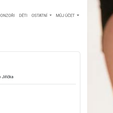
ONZOŘI
DĚTI
OSTATNÍ
MŮJ ÚČET
 Jiřička