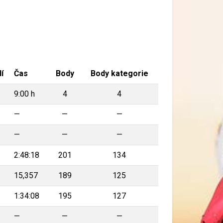
í
Čas
Body
Body kategorie
9:00 h
4
4
—
—
—
—
—
—
2:48:18
201
134
15,357
189
125
1:34:08
195
127
—
—
—