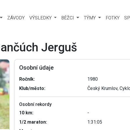
ZÁVODY
VÝSLEDKY
BĚŽCI
TÝMY
FOTKY
SP
 Jančúch Jerguš
Osobní údaje
Ročník:
1980
Klub/město:
Český Krumlov, Cyklo
Osobní rekordy
10 km:
-
1/2 maraton:
1:31:05