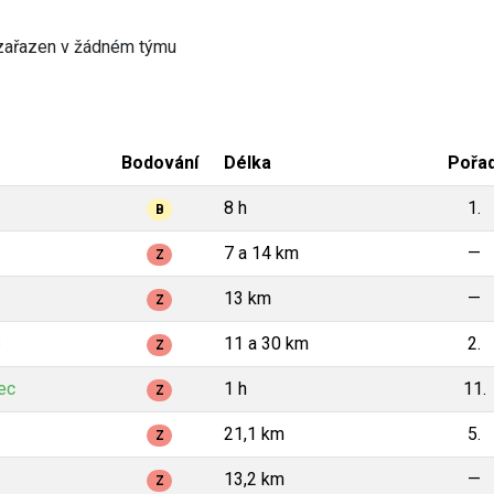
zařazen v žádném týmu
Bodování
Délka
Pořad
8 h
1.
B
7 a 14 km
—
Z
13 km
—
Z
3
11 a 30 km
2.
Z
ec
1 h
11.
Z
21,1 km
5.
Z
13,2 km
—
Z