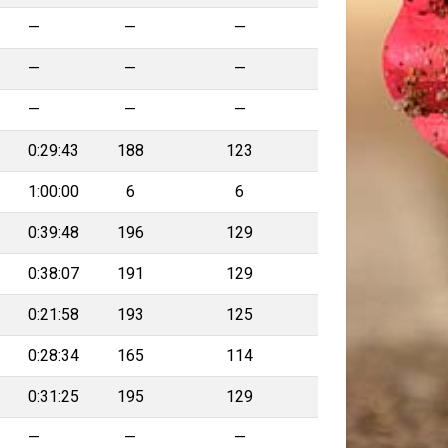
—
—
—
—
—
—
—
—
—
0:29:43
188
123
1:00:00
6
6
0:39:48
196
129
0:38:07
191
129
0:21:58
193
125
0:28:34
165
114
0:31:25
195
129
—
—
—