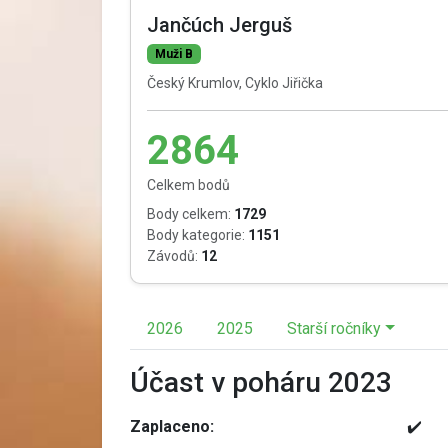
Jančúch Jerguš
Muži B
Český Krumlov, Cyklo Jiřička
2864
Celkem bodů
Body celkem:
1729
Body kategorie:
1151
Závodů:
12
2026
2025
Starší ročníky
Účast v poháru 2023
Zaplaceno:
✔️