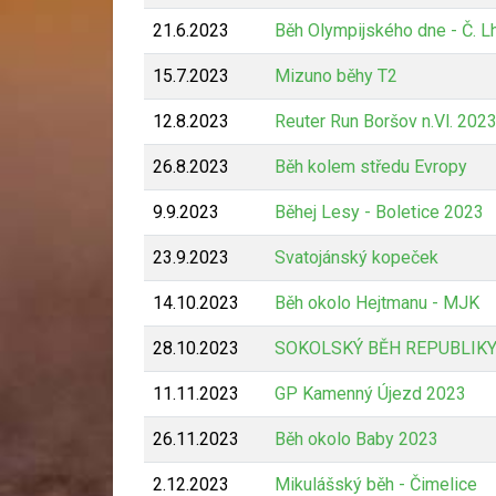
21.6.2023
Běh Olympijského dne - Č. L
15.7.2023
Mizuno běhy T2
12.8.2023
Reuter Run Boršov n.Vl. 202
26.8.2023
Běh kolem středu Evropy
9.9.2023
Běhej Lesy - Boletice 2023
23.9.2023
Svatojánský kopeček
14.10.2023
Běh okolo Hejtmanu - MJK
28.10.2023
SOKOLSKÝ BĚH REPUBLIKY
11.11.2023
GP Kamenný Újezd 2023
26.11.2023
Běh okolo Baby 2023
2.12.2023
Mikulášský běh - Čimelice