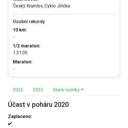
Český Krumlov, Cyklo Jiřička
Osobní rekordy
10 km:
-
1/2 maraton:
1:31:05
Maraton:
-
2026
2025
Starší ročníky
Účast v poháru 2020
Zaplaceno:
✔️