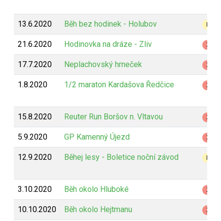
13.6.2020
Běh bez hodinek - Holubov
B
21.6.2020
Hodinovka na dráze - Zliv
Z
17.7.2020
Neplachovský hrneček
Z
1.8.2020
1/2 maraton Kardašova Ředčice
Z
15.8.2020
Reuter Run Boršov n. Vltavou
Z
5.9.2020
GP Kamenný Újezd
Z
12.9.2020
Běhej lesy - Boletice noční závod
B
3.10.2020
Běh okolo Hluboké
Z
10.10.2020
Běh okolo Hejtmanu
Z