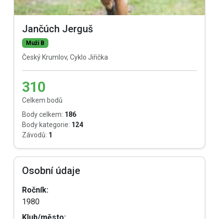
Jančúch Jerguš
Muži B
Český Krumlov, Cyklo Jiřička
310
Celkem bodů
Body celkem:
186
Body kategorie:
124
Závodů:
1
Osobní údaje
Ročník:
1980
Klub/město: