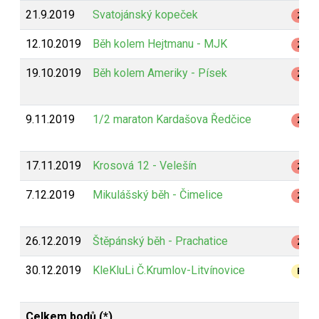
21.9.2019
Svatojánský kopeček
Z
12.10.2019
Běh kolem Hejtmanu - MJK
Z
19.10.2019
Běh kolem Ameriky - Písek
Z
9.11.2019
1/2 maraton Kardašova Ředčice
Z
17.11.2019
Krosová 12 - Velešín
Z
7.12.2019
Mikulášský běh - Čimelice
Z
26.12.2019
Štěpánský běh - Prachatice
Z
30.12.2019
KleKluLi Č.Krumlov-Litvínovice
B
Celkem bodů (*)