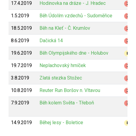
17.4.2019
Hodinovka na dráze - J. Hradec
Z
1.5.2019
Běh Údolím vzdechů - Sudoměřice
Z
18.5.2019
Běh na Kleť - Č. Krumlov
Z
8.6.2019
Dačická 14
Z
19.6.2019
Běh Olympijského dne - Holubov
B
19.7.2019
Neplachovský hrníček
Z
3.8.2019
Zlatá stezka Stožec
Z
10.8.2019
Reuter Run Boršov n. Vltavou
Z
7.9.2019
Běh kolem Světa - Třeboň
Z
14.9.2019
Běhej lesy - Boletice
B