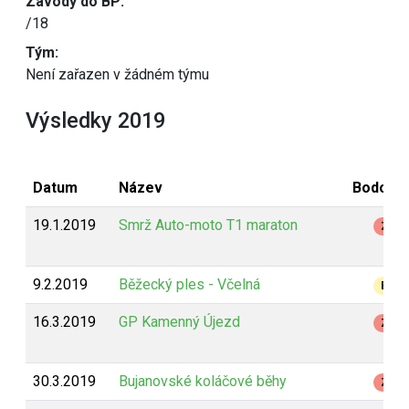
Závody do BP:
/18
Tým:
Není zařazen v žádném týmu
Výsledky 2019
Datum
Název
Bodován
19.1.2019
Smrž Auto-moto T1 maraton
Z
9.2.2019
Běžecký ples - Včelná
B
16.3.2019
GP Kamenný Újezd
Z
30.3.2019
Bujanovské koláčové běhy
Z