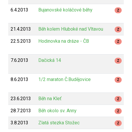
6.4.2013
Bujanovské koláčové běhy
Z
21.4.2013
Běh kolem Hluboké nad Vltavou
Z
22.5.2013
Hodinovka na dráze - ČB
Z
7.6.2013
Dačická 14
Z
8.6.2013
1/2 maraton Č.Budějovice
Z
23.6.2013
Běh na Kleť
Z
28.7.2013
Běh okolo sv. Anny
Z
3.8.2013
Zlatá stezka Stožec
Z