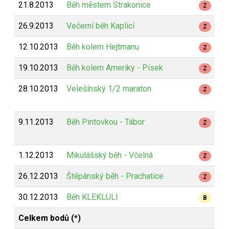
21.8.2013
Běh městem Strakonice
Z
26.9.2013
Večerní běh Kaplicí
Z
12.10.2013
Běh kolem Hejtmanu
Z
19.10.2013
Běh kolem Ameriky - Písek
Z
28.10.2013
Velešínský 1/2 maraton
Z
9.11.2013
Běh Pintovkou - Tábor
Z
1.12.2013
Mikulášský běh - Včelná
Z
26.12.2013
Štěpánský běh - Prachatice
Z
30.12.2013
Běh KLEKLULI
B
Celkem bodů (*)