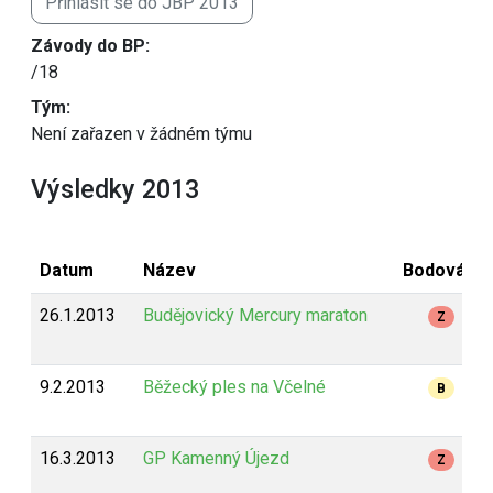
Přihlásit se do JBP 2013
Závody do BP:
/18
Tým:
Není zařazen v žádném týmu
Výsledky 2013
Datum
Název
Bodování
26.1.2013
Budějovický Mercury maraton
Z
9.2.2013
Běžecký ples na Včelné
B
16.3.2013
GP Kamenný Újezd
Z