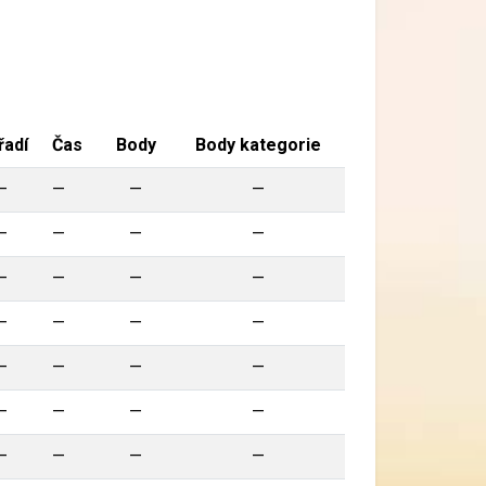
řadí
Čas
Body
Body kategorie
—
—
—
—
—
—
—
—
—
—
—
—
—
—
—
—
—
—
—
—
—
—
—
—
—
—
—
—