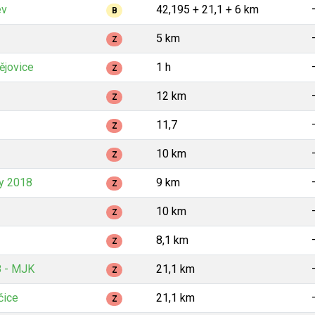
ev
42,195 + 21,1 + 6 km
B
5 km
Z
ějovice
1 h
Z
12 km
Z
11,7
Z
10 km
Z
y 2018
9 km
Z
10 km
Z
8,1 km
Z
8 - MJK
21,1 km
Z
čice
21,1 km
Z