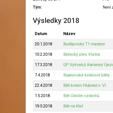
Tým:
Není 
Výsledky 2018
Datum
Název
20.1.2018
Budějovický T1 maraton
10.2.2018
Běžecký ples Včelná
17.3.2018
GP Vytrvalců Kamenný Újez
7.4.2018
Bujanovské koláčové běhy
22.4.2018
Běh kolem Hluboké n. Vl.
1.5.2018
Běh Údolím vzdechů
19.5.2018
Běh na Kleť