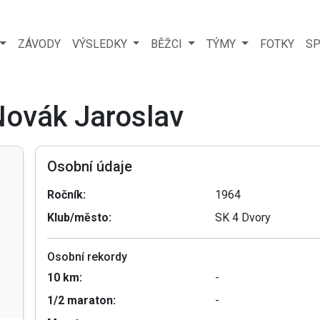
ZÁVODY
VÝSLEDKY
BĚŽCI
TÝMY
FOTKY
SP
Novák Jaroslav
Osobní údaje
Ročník:
1964
Klub/město:
SK 4 Dvory
Osobní rekordy
10 km:
-
1/2 maraton:
-