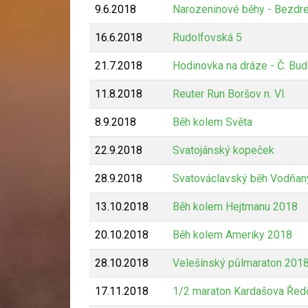
9.6.2018
Narozeninové běhy - Bezdr
16.6.2018
Rudolfovská 5
21.7.2018
Hodinovka na dráze - Č. Bud
11.8.2018
Reuter Run Boršov n. Vl.
8.9.2018
Běh kolem Světa
22.9.2018
Svatojánský kopeček
28.9.2018
Svatováclavský běh Vodňan
13.10.2018
Běh kolem Hejtmanu 2018
20.10.2018
Běh kolem Ameriky 2018
28.10.2018
Velešínský půlmaraton 201
17.11.2018
1/2 maraton Kardašova Řed