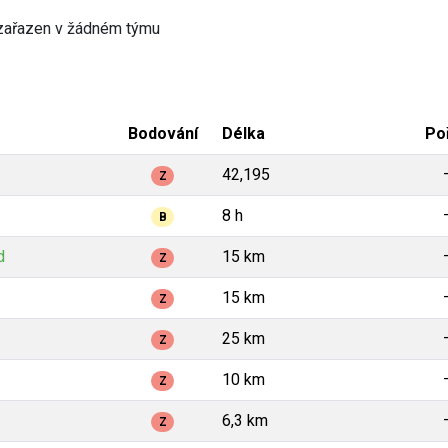
zařazen v žádném týmu
Bodování
Délka
Po
42,195
Z
8 h
B
d
15 km
Z
15 km
Z
25 km
Z
10 km
Z
6,3 km
Z