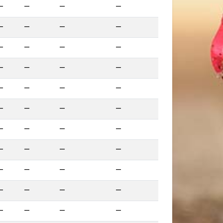
—
—
—
—
—
—
—
—
—
—
—
—
—
—
—
—
—
—
—
—
—
—
—
—
—
—
—
—
—
—
—
—
—
—
—
—
—
—
—
—
—
—
—
—