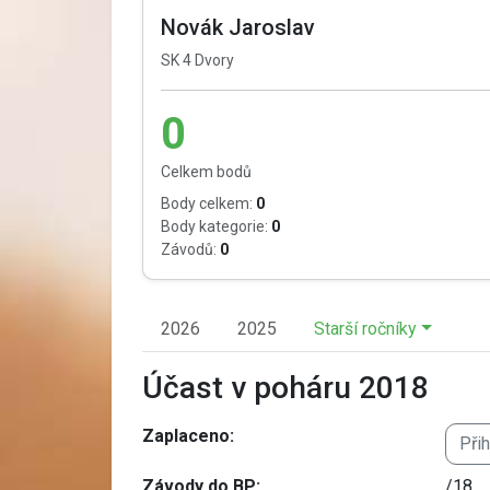
Novák Jaroslav
SK 4 Dvory
0
Celkem bodů
Body celkem:
0
Body kategorie:
0
Závodů:
0
2026
2025
Starší ročníky
Účast v poháru 2018
Zaplaceno:
Při
Závody do BP:
/18