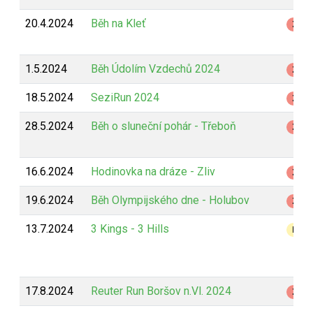
20.4.2024
Běh na Kleť
Z
1.5.2024
Běh Údolím Vzdechů 2024
Z
18.5.2024
SeziRun 2024
Z
28.5.2024
Běh o sluneční pohár - Třeboň
Z
16.6.2024
Hodinovka na dráze - Zliv
Z
19.6.2024
Běh Olympijského dne - Holubov
Z
13.7.2024
3 Kings - 3 Hills
B
17.8.2024
Reuter Run Boršov n.Vl. 2024
Z