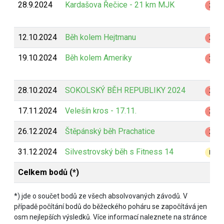
28.9.2024
Kardašova Řečice - 21 km MJK
Z
12.10.2024
Běh kolem Hejtmanu
Z
19.10.2024
Běh kolem Ameriky
Z
28.10.2024
SOKOLSKÝ BĚH REPUBLIKY 2024
Z
17.11.2024
Velešín kros - 17.11.
Z
26.12.2024
Štěpánský běh Prachatice
Z
31.12.2024
Silvestrovský běh s Fitness 14
B
Celkem bodů (*)
*) jde o součet bodů ze všech absolvovaných závodů. V
případě počítání bodů do běžeckého poháru se započítává jen
osm nejlepších výsledků. Více informací naleznete na stránce