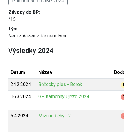
Přihlásit se do JBP 2024
Závody do BP:
/15
Tým:
Není zařazen v žádném týmu
Výsledky 2024
Datum
Název
Bodová
24.2.2024
Běžecký ples - Borek
B
16.3.2024
GP Kamenný Újezd 2024
Z
6.4.2024
Mizuno běhy T2
Z