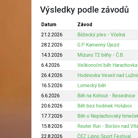
Výsledky podle závodů
Datum
Závod
21.2.2026
Běžecký ples - Včelná
28.2.2026
G.P. Kamenný Újezd
14.3.2026
Mizuno T2 běhy - Č.B.
6.4.2026
Velikonoční běh Harachovka
26.4.2026
Hodinovka Veselí nad Lužni
16.5.2026
Lomecký běh
6.6.2026
Běh na Kohout - Besednice
20.6.2026
Běh bez hodinek Holubov
17.7.2026
Běh o Neplachovský hrneče
15.8.2026
Reuter Run - Boršov nad Vlt
22.8.2026
ČEZ Lipno Sport Festival