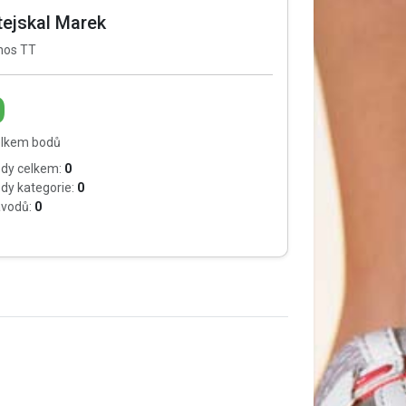
tejskal Marek
nos TT
0
lkem bodů
dy celkem:
0
dy kategorie:
0
vodů:
0