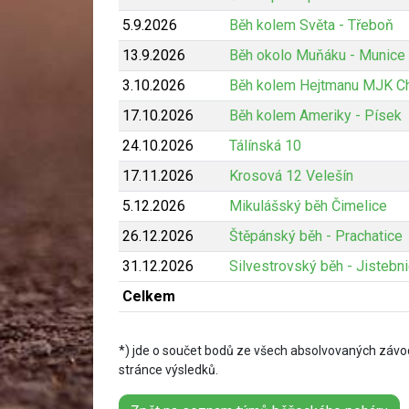
5.9.2026
Běh kolem Světa - Třeboň
13.9.2026
Běh okolo Muňáku - Munice
3.10.2026
Běh kolem Hejtmanu MJK Ch
17.10.2026
Běh kolem Ameriky - Písek
24.10.2026
Tálínská 10
17.11.2026
Krosová 12 Velešín
5.12.2026
Mikulášský běh Čimelice
26.12.2026
Štěpánský běh - Prachatice
31.12.2026
Silvestrovský běh - Jistebn
Celkem
*) jde o součet bodů ze všech absolvovaných závod
stránce výsledků.