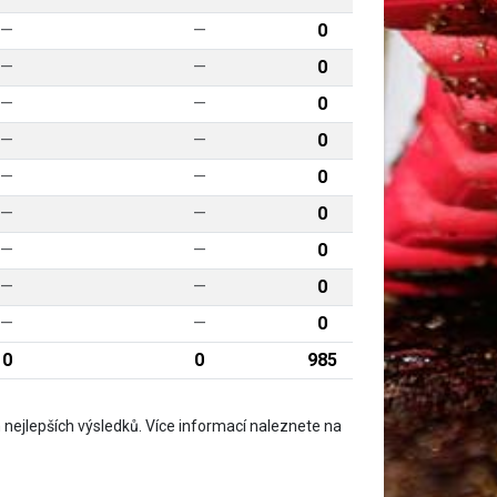
—
—
0
—
—
0
—
—
0
—
—
0
—
—
0
—
—
0
—
—
0
—
—
0
—
—
0
0
0
985
nejlepších výsledků. Více informací naleznete na