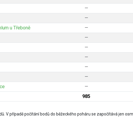
—
—
lum u Třeboně
—
—
—
—
—
—
ice
—
985
ů. V případě počítání bodů do běžeckého poháru se započítává jen osm 