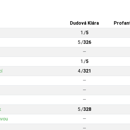
Dudová Klára
Profant
1./
5
5./
326
—
1./
5
cí
4./
321
—
—
—
k
5./
328
avou
—
—