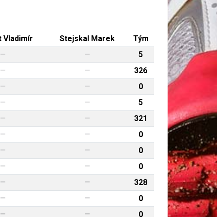
 Vladimír
Stejskal Marek
Tým
—
—
5
—
—
326
—
—
0
—
—
5
—
—
321
—
—
0
—
—
0
—
—
0
—
—
328
—
—
0
—
—
0