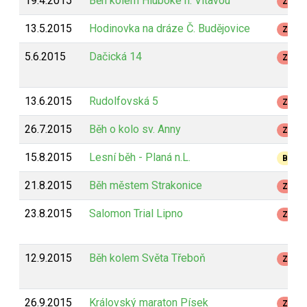
19.4.2015
Běh kolem Hluboké n. Vltavou
Z
13.5.2015
Hodinovka na dráze Č. Budějovice
Z
5.6.2015
Dačická 14
Z
13.6.2015
Rudolfovská 5
Z
26.7.2015
Běh o kolo sv. Anny
Z
15.8.2015
Lesní běh - Planá n.L.
B
21.8.2015
Běh městem Strakonice
Z
23.8.2015
Salomon Trial Lipno
Z
12.9.2015
Běh kolem Světa Třeboň
Z
26.9.2015
Královský maraton Písek
Z