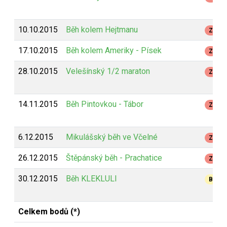
10.10.2015
Běh kolem Hejtmanu
Z
17.10.2015
Běh kolem Ameriky - Písek
Z
28.10.2015
Velešínský 1/2 maraton
Z
14.11.2015
Běh Pintovkou - Tábor
Z
6.12.2015
Mikulášský běh ve Včelné
Z
26.12.2015
Štěpánský běh - Prachatice
Z
30.12.2015
Běh KLEKLULI
B
Celkem bodů (*)