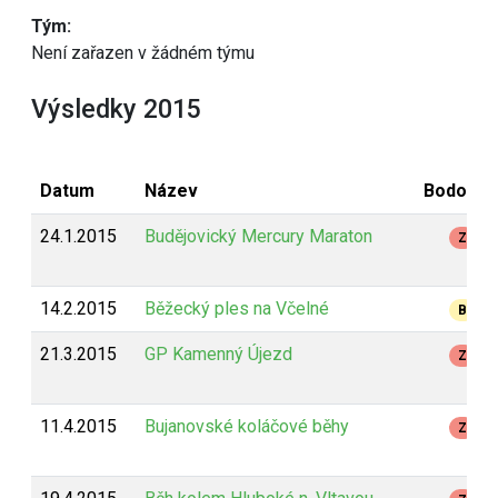
Tým:
Není zařazen v žádném týmu
Výsledky 2015
Datum
Název
Bodován
24.1.2015
Budějovický Mercury Maraton
Z
14.2.2015
Běžecký ples na Včelné
B
21.3.2015
GP Kamenný Újezd
Z
11.4.2015
Bujanovské koláčové běhy
Z