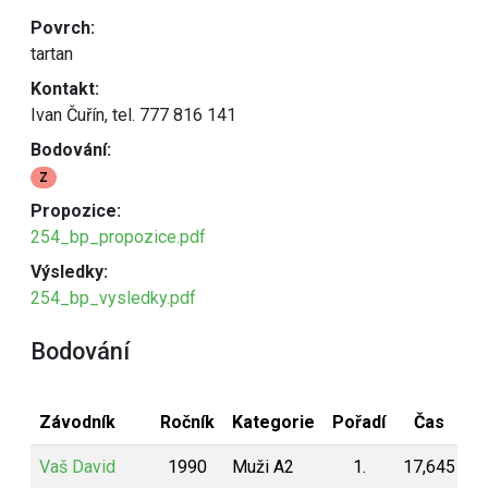
Povrch:
tartan
Kontakt:
Ivan Čuřín, tel. 777 816 141
Bodování:
Z
Propozice:
254_bp_propozice.pdf
Výsledky:
254_bp_vysledky.pdf
Bodování
Závodník
Ročník
Kategorie
Pořadí
Čas
B
Vaš David
1990
Muži A2
1.
17,645
2