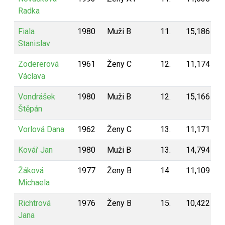
Radka
Fiala
1980
Muži B
11.
15,186
1
Stanislav
Zodererová
1961
Ženy C
12.
11,174
1
Václava
Vondrášek
1980
Muži B
12.
15,166
1
Štěpán
Vorlová Dana
1962
Ženy C
13.
11,171
1
Kovář Jan
1980
Muži B
13.
14,794
1
Žáková
1977
Ženy B
14.
11,109
1
Michaela
Richtrová
1976
Ženy B
15.
10,422
1
Jana