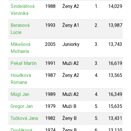
Šindelářová
1988
Ženy A2
1.
14,029
2
Veronika
Beranová
1993
Ženy A1
2.
13,987
1
Lucie
Mikešová
2005
Juniorky
3.
13,743
1
Michaela
Pekař Martin
1991
Muži A2
3.
16,619
1
Houdková
1987
Ženy A2
4.
13,565
1
Romana
Mügl Jan
1989
Muži A2
4.
16,349
1
Gregor Jan
1979
Muži B
5.
15,635
1
Tučková Jana
1982
Ženy B
5.
13,431
1
Dvořáková
1974
Ženy B
6.
13,110
1