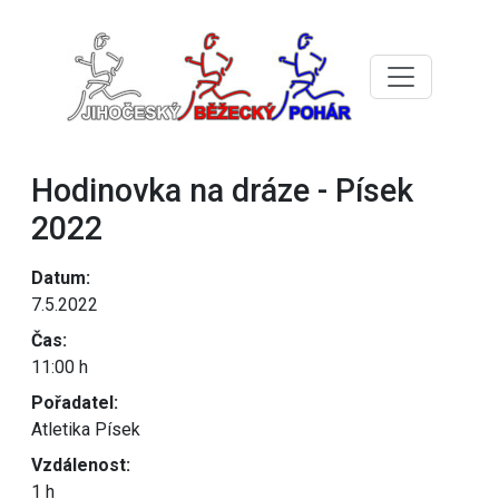
Hodinovka na dráze - Písek
2022
Datum:
7.5.2022
Čas:
11:00 h
Pořadatel:
Atletika Písek
Vzdálenost:
1 h