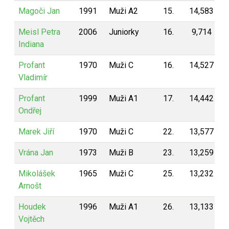
Magoči Jan
1991
Muži A2
15.
14,583
1
Meisl Petra
2006
Juniorky
16.
9,714
1
Indiana
Profant
1970
Muži C
16.
14,527
1
Vladimír
Profant
1999
Muži A1
17.
14,442
1
Ondřej
Marek Jiří
1970
Muži C
22.
13,577
1
Vrána Jan
1973
Muži B
23.
13,259
1
Mikolášek
1965
Muži C
25.
13,232
1
Arnošt
Houdek
1996
Muži A1
26.
13,133
1
Vojtěch