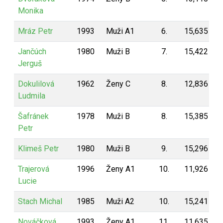
Monika
Mráz Petr
1993
Muži A1
6.
15,635
1
Jančúch
1980
Muži B
7.
15,422
1
Jerguš
Dokulilová
1962
Ženy C
8.
12,836
1
Ludmila
Šafránek
1978
Muži B
8.
15,385
1
Petr
Klimeš Petr
1980
Muži B
9.
15,296
1
Trajerová
1996
Ženy A1
10.
11,926
1
Lucie
Stach Michal
1985
Muži A2
10.
15,241
1
Nováčková
1993
Ženy A1
11.
11,635
1