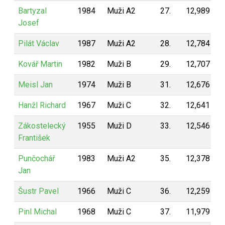
Bartyzal
1984
Muži A2
27.
12,989
1
Josef
Pilát Václav
1987
Muži A2
28.
12,784
1
Kovář Martin
1982
Muži B
29.
12,707
1
Meisl Jan
1974
Muži B
31.
12,676
1
Hanžl Richard
1967
Muži C
32.
12,641
1
Zákostelecký
1955
Muži D
33.
12,546
1
František
Punčochář
1983
Muži A2
35.
12,378
1
Jan
Šustr Pavel
1966
Muži C
36.
12,259
1
Pinl Michal
1968
Muži C
37.
11,979
1