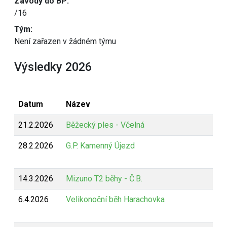
Závody do BP:
/16
Tým:
Není zařazen v žádném týmu
Výsledky 2026
Datum
Název
21.2.2026
Běžecký ples - Včelná
28.2.2026
G.P. Kamenný Újezd
14.3.2026
Mizuno T2 běhy - Č.B.
6.4.2026
Velikonoční běh Harachovka