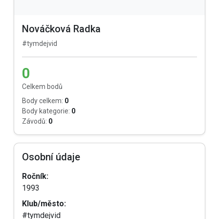
Nováčková Radka
#tymdejvid
0
Celkem bodů
Body celkem:
0
Body kategorie:
0
Závodů:
0
Osobní údaje
Ročník:
1993
Klub/město:
#tymdejvid