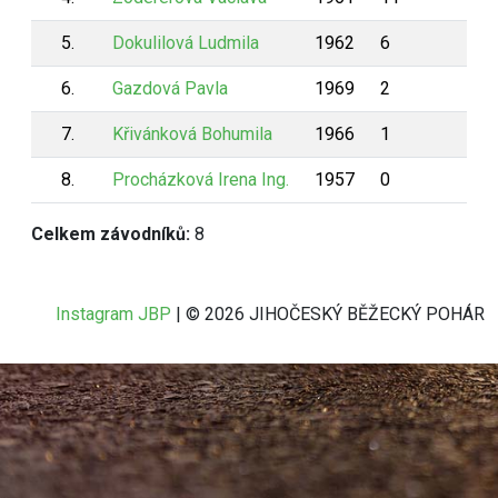
5.
Dokulilová Ludmila
1962
6
806
6.
Gazdová Pavla
1969
2
14
7.
Křivánková Bohumila
1966
1
6
8.
Procházková Irena Ing.
1957
0
0
Celkem závodníků:
8
Instagram JBP
| © 2026 JIHOČESKÝ BĚŽECKÝ POHÁR