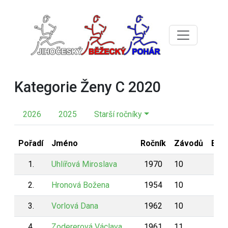
Kategorie Ženy C 2020
2026
2025
Starší ročníky
Pořadí
Jméno
Ročník
Závodů
Bod
1.
Uhlířová Miroslava
1970
10
940
2.
Hronová Božena
1954
10
929
3.
Vorlová Dana
1962
10
917
4.
Zodererová Václava
1961
11
913