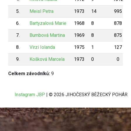
5.
Meisl Petra
1973
14
995
6.
Bartyzalová Marie
1968
8
878
7.
Bumbová Martina
1969
8
875
8.
Virzi Iolanda
1975
1
127
9.
Košková Marcela
1973
0
0
Celkem závodníků:
9
Instagram JBP
| © 2026 JIHOČESKÝ BĚŽECKÝ POHÁR