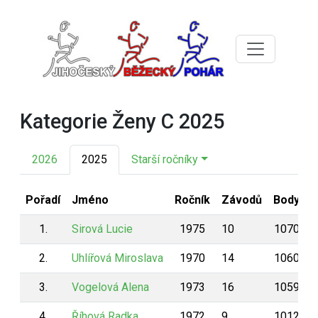
Kategorie Ženy C 2025
2026
2025
Starší ročníky
Pořadí
Jméno
Ročník
Závodů
Body
1.
Sirová Lucie
1975
10
1070
2.
Uhlířová Miroslava
1970
14
1060
3.
Vogelová Alena
1973
16
1059
4.
Říhová Radka
1972
9
1012