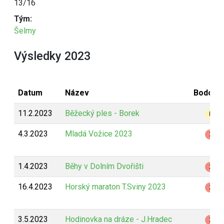
13/16
Tým:
Šelmy
Výsledky 2023
Datum
Název
Bodová
11.2.2023
Běžecký ples - Borek
B
4.3.2023
Mladá Vožice 2023
Z
1.4.2023
Běhy v Dolním Dvořišti
Z
16.4.2023
Horský maraton T.Sviny 2023
Z
3.5.2023
Hodinovka na dráze - J.Hradec
Z