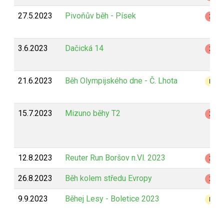
27.5.2023
Pivoňův běh - Písek
Z
3.6.2023
Dačická 14
Z
21.6.2023
Běh Olympijského dne - Č. Lhota
B
15.7.2023
Mizuno běhy T2
Z
12.8.2023
Reuter Run Boršov n.Vl. 2023
Z
26.8.2023
Běh kolem středu Evropy
Z
9.9.2023
Běhej Lesy - Boletice 2023
B