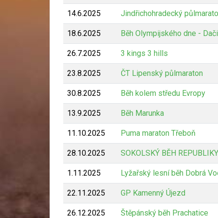
14.6.2025
Jindřichohradecký půlmarat
18.6.2025
Běh Olympijského dne - Dač
26.7.2025
3 kings 3 hills
23.8.2025
ČT Lipenský půlmaraton
30.8.2025
Běh kolem středu Evropy
13.9.2025
Běh Marunka
11.10.2025
Puma maraton Třeboň
28.10.2025
SOKOLSKÝ BĚH REPUBLIKY
1.11.2025
Lyžařský lesní běh Dobrá Vo
22.11.2025
GP Kamenný Újezd
26.12.2025
Štěpánský běh Prachatice