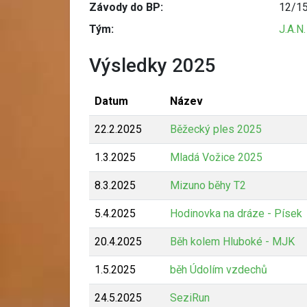
Závody do BP:
12/1
Tým:
J.A.N
Výsledky 2025
Datum
Název
22.2.2025
Běžecký ples 2025
1.3.2025
Mladá Vožice 2025
8.3.2025
Mizuno běhy T2
5.4.2025
Hodinovka na dráze - Písek
20.4.2025
Běh kolem Hluboké - MJK
1.5.2025
běh Údolím vzdechů
24.5.2025
SeziRun