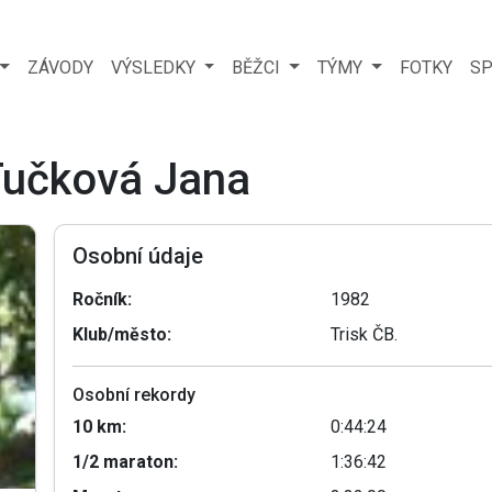
ZÁVODY
VÝSLEDKY
BĚŽCI
TÝMY
FOTKY
SP
 Tučková Jana
Osobní údaje
Ročník:
1982
Klub/město:
Trisk ČB.
Osobní rekordy
10 km:
0:44:24
1/2 maraton:
1:36:42