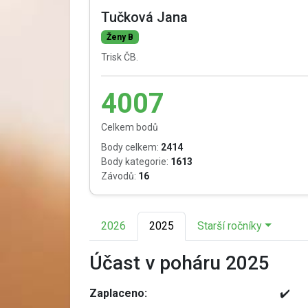
Tučková Jana
Ženy B
Trisk ČB.
4007
Celkem bodů
Body celkem:
2414
Body kategorie:
1613
Závodů:
16
2026
2025
Starší ročníky
Účast v poháru 2025
Zaplaceno:
✔️