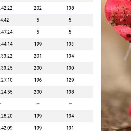
:42:22
202
138
4:42
5
5
:47:24
5
5
:44:14
199
133
:33:22
201
134
:33:25
200
130
:27:10
196
129
:24:55
200
138
—
—
—
:28:20
199
134
:42:09
199
131