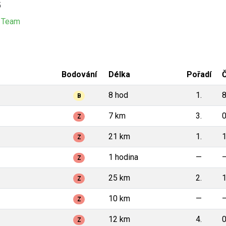
5
. Team
Bodování
Délka
Pořadí
8 hod
1.
8
B
7 km
3.
0
Z
21 km
1.
1
Z
1 hodina
—
Z
25 km
2.
1
Z
10 km
—
Z
12 km
4.
0
Z