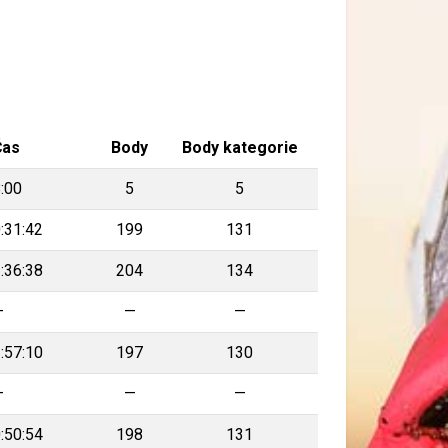
Čas
Body
Body kategorie
:00
5
5
:31:42
199
131
:36:38
204
134
—
—
—
:57:10
197
130
—
—
—
:50:54
198
131