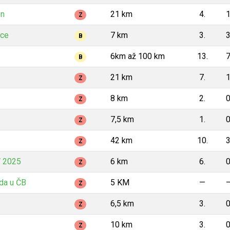
on
21 km
4.
1
Z
ice
7 km
3.
3
B
6km až 100 km
13.
7
B
21 km
7.
1
Z
8 km
2.
0
Z
7,5 km
1.
0
Z
42 km
10.
3
Z
 2025
6 km
6.
0
Z
da u ČB
5 KM
—
Z
6,5 km
3.
0
Z
10 km
3.
0
Z