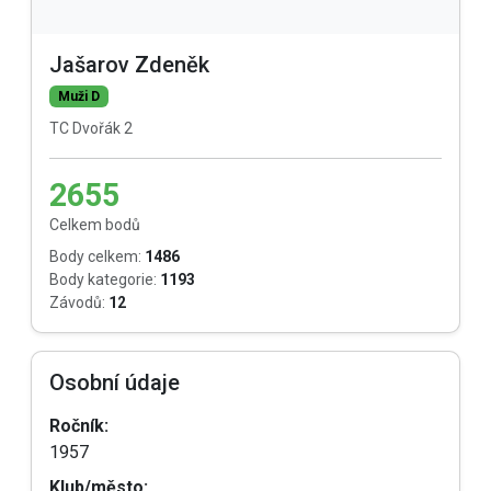
Jašarov Zdeněk
Muži D
TC Dvořák 2
2655
Celkem bodů
Body celkem:
1486
Body kategorie:
1193
Závodů:
12
Osobní údaje
Ročník:
1957
Klub/město: