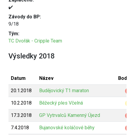
✔️
Závody do BP:
9/18
Tým:
TC Dvořák - Cripple Team
Výsledky 2018
Datum
Název
Bodová
20.1.2018
Budějovický T1 maraton
Z
10.2.2018
Běžecký ples Včelná
B
17.3.2018
GP Vytrvalců Kamenný Újezd
Z
7.4.2018
Bujanovské koláčové běhy
Z