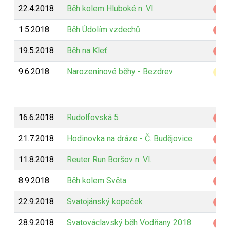
22.4.2018
Běh kolem Hluboké n. Vl.
Z
1.5.2018
Běh Údolím vzdechů
Z
19.5.2018
Běh na Kleť
Z
9.6.2018
Narozeninové běhy - Bezdrev
B
16.6.2018
Rudolfovská 5
Z
21.7.2018
Hodinovka na dráze - Č. Budějovice
Z
11.8.2018
Reuter Run Boršov n. Vl.
Z
8.9.2018
Běh kolem Světa
Z
22.9.2018
Svatojánský kopeček
Z
28.9.2018
Svatováclavský běh Vodňany 2018
Z