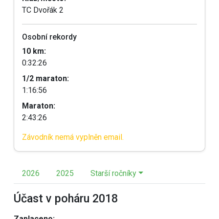
TC Dvořák 2
Osobní rekordy
10 km:
0:32:26
1/2 maraton:
1:16:56
Maraton:
2:43:26
Závodník nemá vyplněn email.
2026
2025
Starší ročníky
Účast v poháru 2018
Zaplaceno: