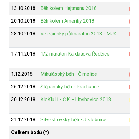
13.10.2018
Běh kolem Hejtmanu 2018
Z
20.10.2018
Běh kolem Ameriky 2018
Z
28.10.2018
Velešínský půlmaraton 2018 - MJK
Z
17.11.2018
1/2 maraton Kardašova Ředčice
Z
1.12.2018
Mikulášský běh - Čimelice
Z
26.12.2018
Štěpánský běh - Prachatice
Z
30.12.2018
KleKluLi - Č.K. - Litvínovice 2018
B
31.12.2018
Silvestrovský běh - Jistebnice
B
Celkem bodů (*)