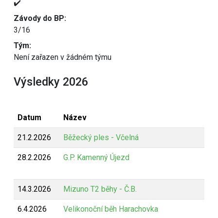
✔️
Závody do BP:
3/16
Tým:
Není zařazen v žádném týmu
Výsledky 2026
Datum
Název
21.2.2026
Běžecký ples - Včelná
28.2.2026
G.P. Kamenný Újezd
14.3.2026
Mizuno T2 běhy - Č.B.
6.4.2026
Velikonoční běh Harachovka