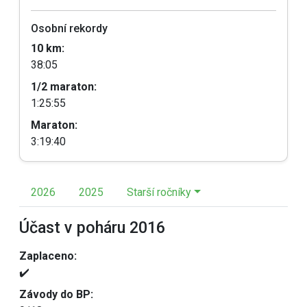
Osobní rekordy
10 km:
38:05
1/2 maraton:
1:25:55
Maraton:
3:19:40
2026
2025
Starší ročníky
Účast v poháru 2016
Zaplaceno:
✔️
Závody do BP: