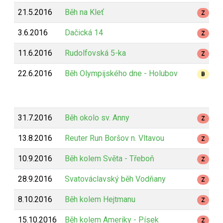
21.5.2016
Běh na Kleť
Z
3.6.2016
Dačická 14
Z
11.6.2016
Rudolfovská 5-ka
Z
22.6.2016
Běh Olympijského dne - Holubov
B
31.7.2016
Běh okolo sv. Anny
Z
13.8.2016
Reuter Run Boršov n. Vltavou
Z
10.9.2016
Běh kolem Světa - Třeboň
Z
28.9.2016
Svatováclavský běh Vodňany
Z
8.10.2016
Běh kolem Hejtmanu
Z
15.10.2016
Běh kolem Ameriky - Písek
Z