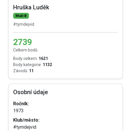
Hruška Luděk
Muži B
#tymdejvid
2739
Celkem bodů
Body celkem:
1621
Body kategorie:
1132
Závodů:
11
Osobní údaje
Ročník:
1973
Klub/město:
#tymdejvid