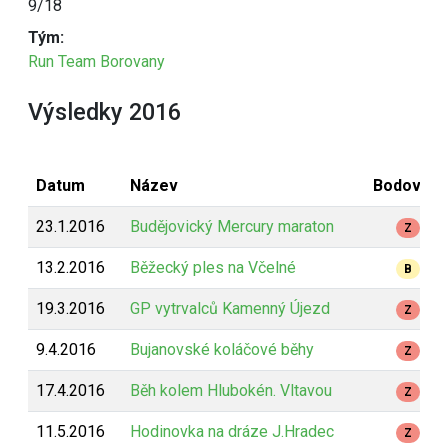
9/18
Tým:
Run Team Borovany
Výsledky 2016
Datum
Název
Bodování
23.1.2016
Budějovický Mercury maraton
Z
13.2.2016
Běžecký ples na Včelné
B
19.3.2016
GP vytrvalců Kamenný Újezd
Z
9.4.2016
Bujanovské koláčové běhy
Z
17.4.2016
Běh kolem Hlubokén. Vltavou
Z
11.5.2016
Hodinovka na dráze J.Hradec
Z