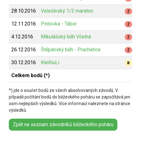
28.10.2016
Velešínský 1/2 maraton
Z
12.11.2016
Pintovka - Tábor
Z
4.12.2016
Mikulášský běh Včelná
Z
26.12.2016
Štěpánský běh - Prachatice
Z
30.12.2016
KleKluLi
B
Celkem bodů (*)
*) jde o součet bodů ze všech absolvovaných závodů. V
případě počítání bodů do běžeckého poháru se započítává jen
osm nejlepších výsledků. Více informací naleznete na stránce
výsledků.
Zpět na seznam závodníků běžeckého poháru