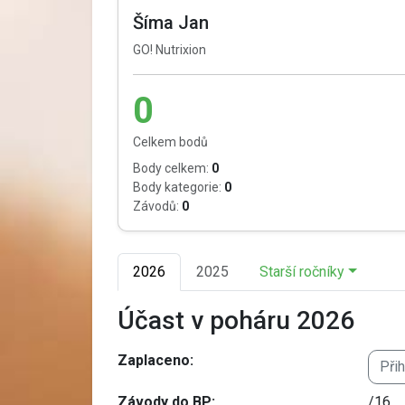
Šíma Jan
GO! Nutrixion
0
Celkem bodů
Body celkem:
0
Body kategorie:
0
Závodů:
0
2026
2025
Starší ročníky
Účast v poháru 2026
Zaplaceno:
Při
Závody do BP:
/16