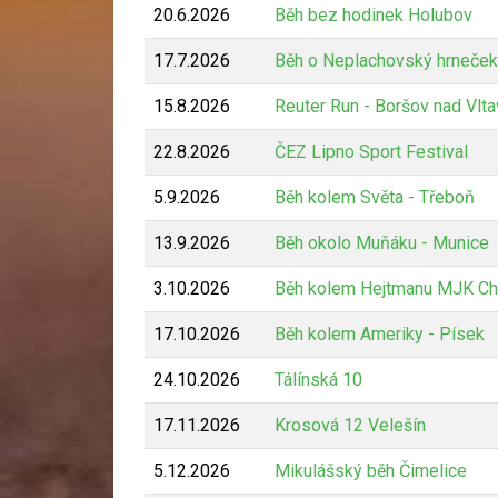
20.6.2026
Běh bez hodinek Holubov
17.7.2026
Běh o Neplachovský hrneček
15.8.2026
Reuter Run - Boršov nad Vlt
22.8.2026
ČEZ Lipno Sport Festival
5.9.2026
Běh kolem Světa - Třeboň
13.9.2026
Běh okolo Muňáku - Munice
3.10.2026
Běh kolem Hejtmanu MJK Ch
17.10.2026
Běh kolem Ameriky - Písek
24.10.2026
Tálínská 10
17.11.2026
Krosová 12 Velešín
5.12.2026
Mikulášský běh Čimelice