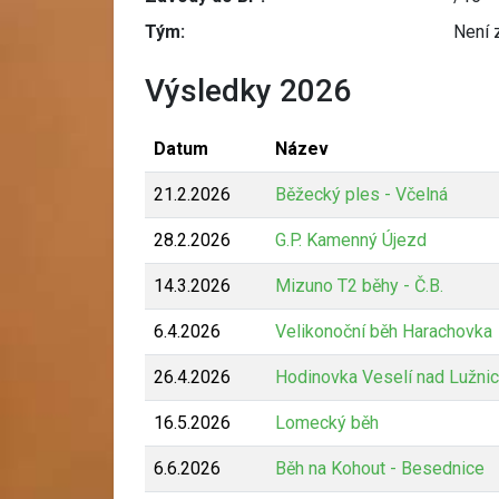
Tým:
Není 
Výsledky 2026
Datum
Název
21.2.2026
Běžecký ples - Včelná
28.2.2026
G.P. Kamenný Újezd
14.3.2026
Mizuno T2 běhy - Č.B.
6.4.2026
Velikonoční běh Harachovka
26.4.2026
Hodinovka Veselí nad Lužnic
16.5.2026
Lomecký běh
6.6.2026
Běh na Kohout - Besednice