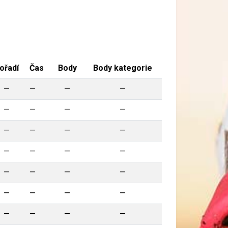
ořadí
Čas
Body
Body kategorie
—
—
—
—
—
—
—
—
—
—
—
—
—
—
—
—
—
—
—
—
—
—
—
—
—
—
—
—