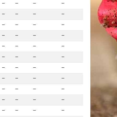
—
—
—
—
—
—
—
—
—
—
—
—
—
—
—
—
—
—
—
—
—
—
—
—
—
—
—
—
—
—
—
—
—
—
—
—
—
—
—
—
—
—
—
—