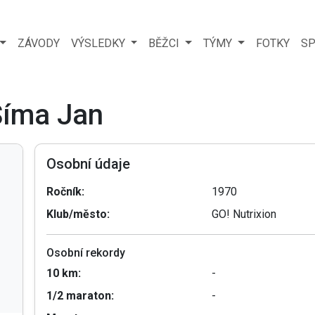
ZÁVODY
VÝSLEDKY
BĚŽCI
TÝMY
FOTKY
SP
Šíma Jan
Osobní údaje
Ročník:
1970
Klub/město:
GO! Nutrixion
Osobní rekordy
10 km:
-
1/2 maraton:
-