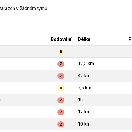
zařazen v žádném týmu
Bodování
Délka
P
B
12,5 km
Z
42 km
Z
7,5 km
B
í
1h
Z
12 km
Z
10 km
Z