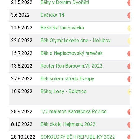
21.5.2022
Běhy v Dolním Dvořišti
Z
3.6.2022
Dačická 14
Z
11.6.2022
Běžecká tancovačka
B
22.6.2022
Běh Olympijského dne - Holubov
B
15.7.2022
Běh o Neplachovský hrneček
Z
13.8.2022
Reuter Run Boršov n.Vl. 2022
Z
27.8.2022
Běh kolem středu Evropy
Z
10.9.2022
Běhej Lesy - Boletice
B
28.9.2022
1/2 maraton Kardašova Řečice
Z
8.10.2022
Běh okolo Hejtmanu 2022
Z
28.10.2022
SOKOLSKÝ BĚH REPUBLIKY 2022
Z