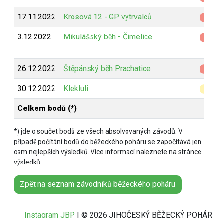
17.11.2022
Krosová 12 - GP vytrvalců
Z
3.12.2022
Mikulášský běh - Čimelice
Z
26.12.2022
Štěpánský běh Prachatice
Z
30.12.2022
Klekluli
B
Celkem bodů (*)
*) jde o součet bodů ze všech absolvovaných závodů. V
případě počítání bodů do běžeckého poháru se započítává jen
osm nejlepších výsledků. Více informací naleznete na stránce
výsledků.
Zpět na seznam závodníků běžeckého poháru
Instagram JBP
| © 2026 JIHOČESKÝ BĚŽECKÝ POHÁR