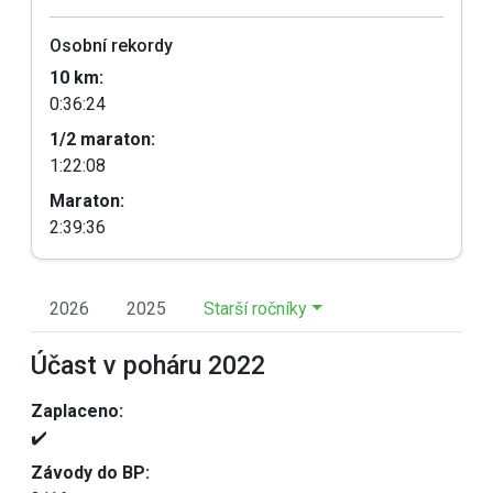
Osobní rekordy
10 km:
0:36:24
1/2 maraton:
1:22:08
Maraton:
2:39:36
2026
2025
Starší ročníky
Účast v poháru 2022
Zaplaceno:
✔️
Závody do BP: