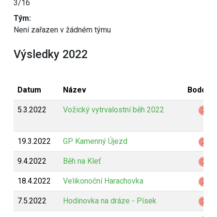
3/16
Tým:
Není zařazen v žádném týmu
Výsledky 2022
Datum
Název
Bodová
5.3.2022
Vožický vytrvalostní běh 2022
Z
19.3.2022
GP Kamenný Újezd
Z
9.4.2022
Běh na Kleť
Z
18.4.2022
Velikonoční Harachovka
Z
7.5.2022
Hodinovka na dráze - Písek
Z