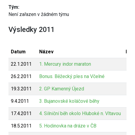
Tým:
Není zařazen v žádném týmu
Výsledky 2011
Datum
Název
Bod
22.1.2011
1. Mercury indor maraton
26.2.2011
Bonus. Běžecký ples na Včelné
19.3.2011
2. GP Kamenný Újezd
9.4.2011
3. Bujanovské koláčové běhy
17.4.2011
4. Silniční běh okolo Hluboké n. Vltavou
18.5.2011
5. Hodinovka na dráze v ČB