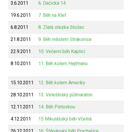
3.6.2011
6. Dačická 14
19.6.2011
7. Běh na Kleť
6.8.2011
8. Zlatá stezka Stožec
21.8.2011
9. Běh městem Strakonice
22.9.2011
10. Večerní běh Kaplicí
8.10.2011
11. Běh kolem Hejtmanu
15.10.2011
12. Běh kolem Ameriky
28.10.2011
13. Velešínský půlmaraton
12.11.2011
14. Běh Pintovkou
4.12.2011
15 Mikulášský běh Včelná
26.12.2011
16. Štěpánský běh Prachatice