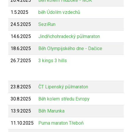
20.4.2025
Běh kolem Hluboké - MJK
Z
1.5.2025
běh Údolím vzdechů
Z
24.5.2025
SeziRun
Z
14.6.2025
Jindřichohradecký půlmaraton
Z
18.6.2025
Běh Olympijského dne - Dačice
B
26.7.2025
3 kings 3 hills
B
23.8.2025
ČT Lipenský půlmaraton
Z
30.8.2025
Běh kolem středu Evropy
Z
13.9.2025
Běh Marunka
Z
11.10.2025
Puma maraton Třeboň
Z