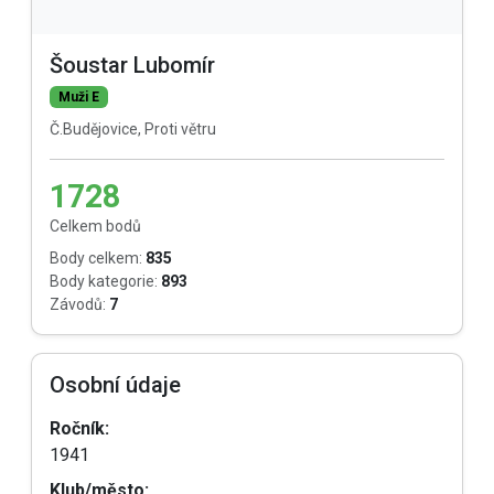
Šoustar Lubomír
Muži E
Č.Budějovice, Proti větru
1728
Celkem bodů
Body celkem:
835
Body kategorie:
893
Závodů:
7
Osobní údaje
Ročník:
1941
Klub/město: