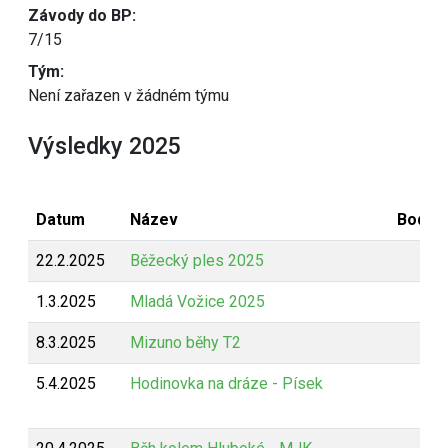
Závody do BP:
7/15
Tým:
Není zařazen v žádném týmu
Výsledky 2025
Datum
Název
Bodov
22.2.2025
Běžecký ples 2025
B
1.3.2025
Mladá Vožice 2025
Z
8.3.2025
Mizuno běhy T2
Z
5.4.2025
Hodinovka na dráze - Písek
Z