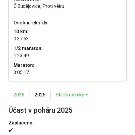
Č.Budějovice, Proti větru
Osobní rekordy
10 km:
0:37:53
1/2 maraton:
1:23:49
Maraton:
3:05:17
2026
2025
Starší ročníky
Účast v poháru 2025
Zaplaceno:
✔️