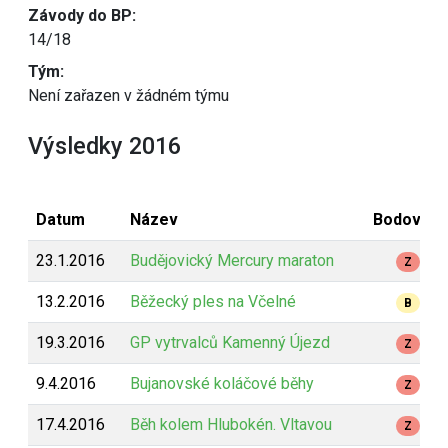
Závody do BP:
14/18
Tým:
Není zařazen v žádném týmu
Výsledky 2016
Datum
Název
Bodování
23.1.2016
Budějovický Mercury maraton
Z
13.2.2016
Běžecký ples na Včelné
B
19.3.2016
GP vytrvalců Kamenný Újezd
Z
9.4.2016
Bujanovské koláčové běhy
Z
17.4.2016
Běh kolem Hlubokén. Vltavou
Z