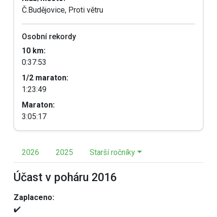
Č.Budějovice, Proti větru
Osobní rekordy
10 km:
0:37:53
1/2 maraton:
1:23:49
Maraton:
3:05:17
2026
2025
Starší ročníky
Účast v poháru 2016
Zaplaceno:
✔️