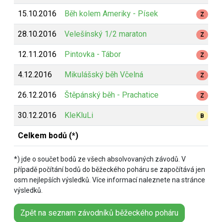
15.10.2016
Běh kolem Ameriky - Písek
Z
28.10.2016
Velešínský 1/2 maraton
Z
12.11.2016
Pintovka - Tábor
Z
4.12.2016
Mikulášský běh Včelná
Z
26.12.2016
Štěpánský běh - Prachatice
Z
30.12.2016
KleKluLi
B
Celkem bodů (*)
*) jde o součet bodů ze všech absolvovaných závodů. V
případě počítání bodů do běžeckého poháru se započítává jen
osm nejlepších výsledků. Více informací naleznete na stránce
výsledků.
Zpět na seznam závodníků běžeckého poháru