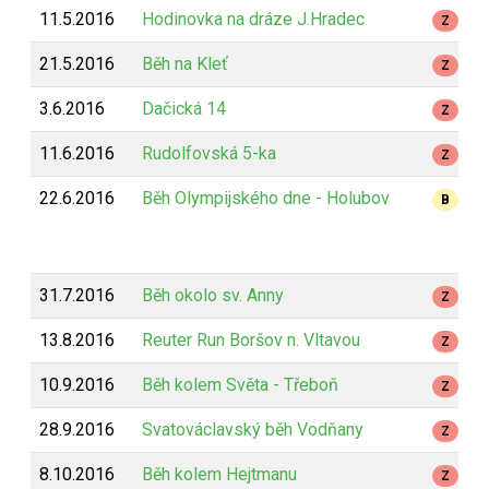
11.5.2016
Hodinovka na dráze J.Hradec
Z
21.5.2016
Běh na Kleť
Z
3.6.2016
Dačická 14
Z
11.6.2016
Rudolfovská 5-ka
Z
22.6.2016
Běh Olympijského dne - Holubov
B
31.7.2016
Běh okolo sv. Anny
Z
13.8.2016
Reuter Run Boršov n. Vltavou
Z
10.9.2016
Běh kolem Světa - Třeboň
Z
28.9.2016
Svatováclavský běh Vodňany
Z
8.10.2016
Běh kolem Hejtmanu
Z