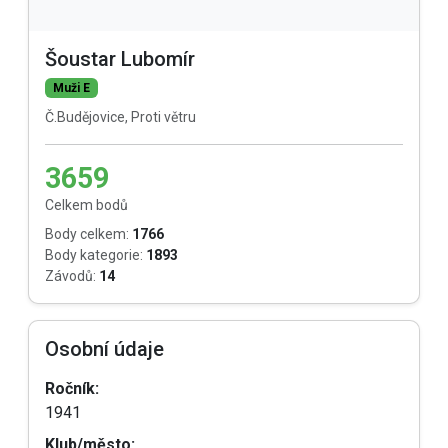
Šoustar Lubomír
Muži E
Č.Budějovice, Proti větru
3659
Celkem bodů
Body celkem:
1766
Body kategorie:
1893
Závodů:
14
Osobní údaje
Ročník:
1941
Klub/město: