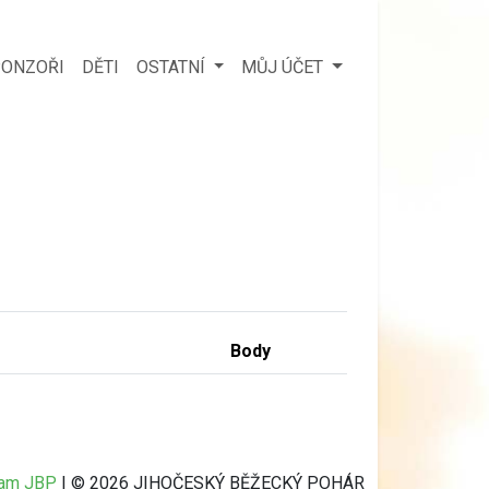
ONZOŘI
DĚTI
OSTATNÍ
MŮJ ÚČET
Body
ram JBP
| © 2026 JIHOČESKÝ BĚŽECKÝ POHÁR