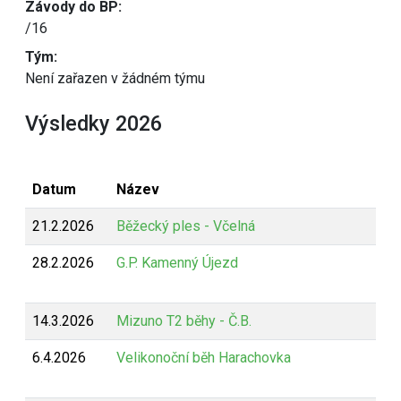
Závody do BP:
/16
Tým:
Není zařazen v žádném týmu
Výsledky 2026
Datum
Název
21.2.2026
Běžecký ples - Včelná
28.2.2026
G.P. Kamenný Újezd
14.3.2026
Mizuno T2 běhy - Č.B.
6.4.2026
Velikonoční běh Harachovka