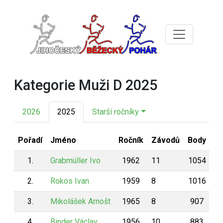
Kategorie Muži D 2025
2026
2025
Starší ročníky
Pořadí
Jméno
Ročník
Závodů
Body
1.
Grabmüller Ivo
1962
11
1054
2.
Rokos Ivan
1959
8
1016
3.
Mikolášek Arnošt
1965
8
907
4.
Binder Václav
1956
10
883