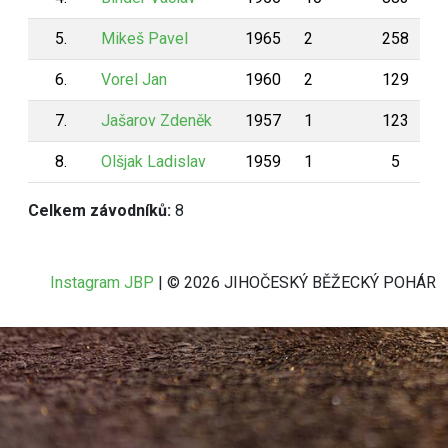
5.
Mikeš Pavel
1965
2
258
6.
Vorel Jan
1960
2
129
7.
Jašarov Zdeněk
1957
1
123
8.
Olšjak Ladislav
1959
1
5
Celkem závodníků:
8
Instagram JBP
| © 2026 JIHOČESKÝ BĚŽECKÝ POHÁR