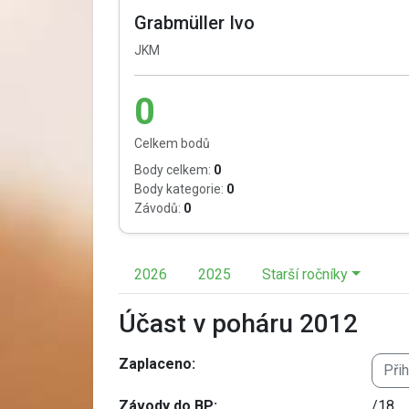
Grabmüller Ivo
JKM
0
Celkem bodů
Body celkem:
0
Body kategorie:
0
Závodů:
0
2026
2025
Starší ročníky
Účast v poháru 2012
Zaplaceno:
Při
Závody do BP:
/18