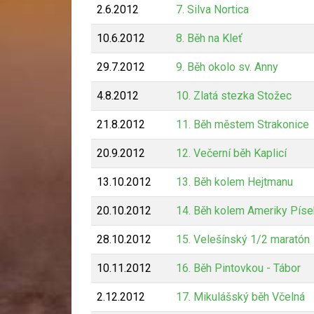
2.6.2012
7. Silva Nortica
10.6.2012
8. Běh na Kleť
29.7.2012
9. Běh okolo sv. Anny
4.8.2012
10. Zlatá stezka Stožec
21.8.2012
11. Běh městem Strakonice
20.9.2012
12. Večerní běh Kaplicí
13.10.2012
13. Běh kolem Hejtmanu
20.10.2012
14. Běh kolem Ameriky Píse
28.10.2012
15. Velešínský 1/2 maratón
10.11.2012
16. Běh Pintovkou - Tábor
2.12.2012
17. Mikulášský běh Včelná