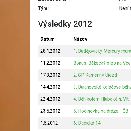
Tým:
Není 
Výsledky 2012
Datum
Název
28.1.2012
1. Budějovický Mercury mar
11.2.2012
Bonus. Běžecký ples na Vče
17.3.2012
2. GP Kamenný Újezd
14.4.2012
3. Bujanovské koláčové běh
22.4.2012
4. Běh kolem Hluboké n. Vlt.
23.5.2012
5. Hodinovka na dráze - ČB
1.6.2012
6. Dačická 14