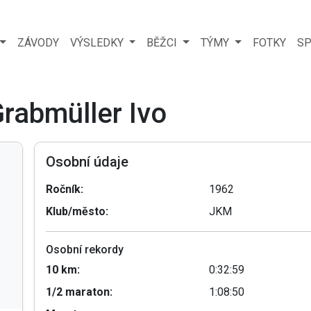
ZÁVODY
VÝSLEDKY
BĚŽCI
TÝMY
FOTKY
SP
Grabmüller Ivo
Osobní údaje
Ročník:
1962
Klub/město:
JKM
Osobní rekordy
10 km:
0:32:59
1/2 maraton:
1:08:50