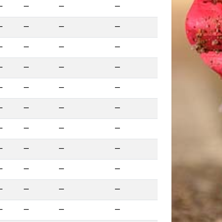
—
—
—
—
—
—
—
—
—
—
—
—
—
—
—
—
—
—
—
—
—
—
—
—
—
—
—
—
—
—
—
—
—
—
—
—
—
—
—
—
—
—
—
—