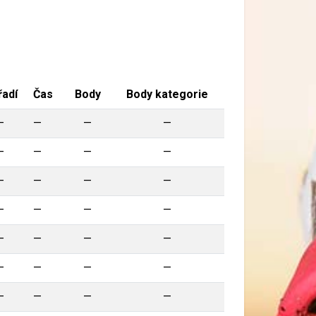
adí
Čas
Body
Body kategorie
—
—
—
—
—
—
—
—
—
—
—
—
—
—
—
—
—
—
—
—
—
—
—
—
—
—
—
—