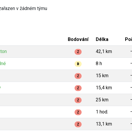
zařazen v žádném týmu
Bodování
Délka
Poř
aton
42,1 km
Z
lné
8 h
B
15 km
Z
y
15,4 km
Z
25 km
Z
1 hod.
Z
13,1 km
Z