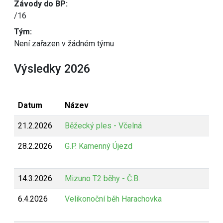
Závody do BP:
/16
Tým:
Není zařazen v žádném týmu
Výsledky 2026
Datum
Název
21.2.2026
Běžecký ples - Včelná
28.2.2026
G.P. Kamenný Újezd
14.3.2026
Mizuno T2 běhy - Č.B.
6.4.2026
Velikonoční běh Harachovka