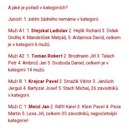
A jaké je pořadí v kategoriích?
Junioři: 1. zatím žádného nemáme v kategorii.
Muži A1: 1.
Stejskal Ladislav
2. Hejlík Richard 3. Didek
Ondřej 4. Mandelíček Matyáš, 5. Ardamica David, celkem
je v kategorii 6 mužů.
Muži A2: 1
. Toman Robert
2. Brodmann Jiří 3. Talach
Petr 4. Ambrož Jan 5. Svoboda Daniel, celkem je v
kategorii 14 mužů.
Muži B: 1.
Krejcar Pavel
2. Smažík Viktor 3. Jančúch
Jerguš 4. Bartyzal Josef
5. Stach Michal
,
26 závodníků
v kategorii.
Muži C: 1.
Meisl Jan
2. Ráftl Karel 3. Klein Pavel 4. Pexa
Martin 5. Lexa Jiří, celkem 35 závodníků, nejpočetnější
kategorie!