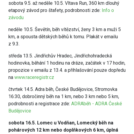
sobota 9.5. až neděle 10.5. Vltava Run, 360 km dlouhý
etapový závod pro štafety, podrobnosti zde:
Info o
závodu
neděle 10.5. Ševětín, běh vítězství, ženy 3 km a muži 5
km, a spousta dětských běhů k tomu. Plakát v emailu
z 9.3.
středa 13.5. Jindřichův Hradec, Jindřichohradecká
hodinovka, běhání 1 hodinu na dráze, začátek v 17 hodin,
propozice v emailu z 13.4. a přihlašování pouze dopředu
na
www.raceregistr.cz
čtvrtek 14.5. Adra běh, České Budějovice, Stromovka
16:30, dobročinný běh na 1 km, nebo 3 km nebo 5 km,
podrobnosti a registrace zde:
ADRAběh - ADRA České
Budějovice
sobota 16.5. Lomec u Vodňan, Lomecký běh na
pohárových 12 km nebo doplňkových 6 km, úplná