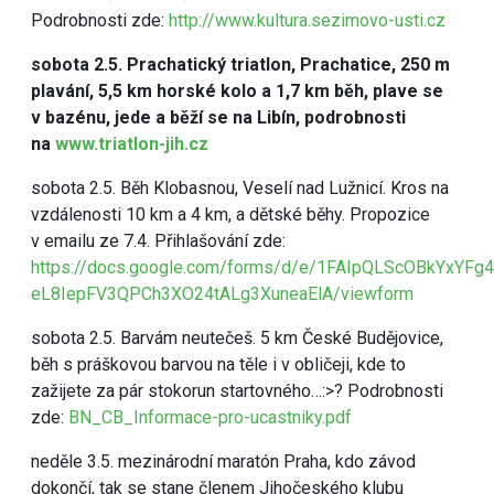
Podrobnosti zde:
http://www.kultura.sezimovo-usti.cz
sobota 2.5. Prachatický triatlon, Prachatice, 250 m
plavání, 5,5 km horské kolo a 1,7 km běh, plave se
v bazénu, jede a běží se na Libín, podrobnosti
na
www.triatlon-jih.cz
sobota 2.5. Běh Klobasnou, Veselí nad Lužnicí. Kros na
vzdálenosti 10 km a 4 km, a dětské běhy. Propozice
v emailu ze 7.4. Přihlašování zde:
https://docs.google.com/forms/d/e/1FAIpQLScOBkYxYFg
eL8IepFV3QPCh3XO24tALg3XuneaElA/viewform
sobota 2.5. Barvám neutečeš. 5 km České Budějovice,
běh s práškovou barvou na těle i v obličeji, kde to
zažijete za pár stokorun startovného…:>? Podrobnosti
zde:
BN_CB_Informace-pro-ucastniky.pdf
neděle 3.5. mezinárodní maratón Praha, kdo závod
dokončí, tak se stane členem Jihočeského klubu