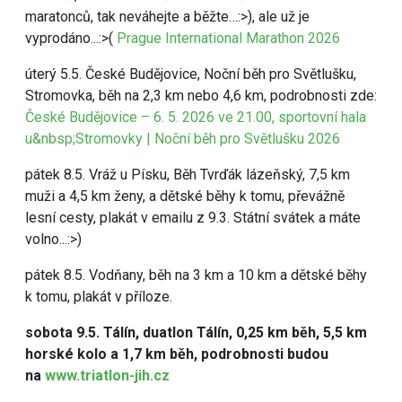
maratonců, tak neváhejte a běžte…:>), ale už je
vyprodáno...:>(
Prague International Marathon 2026
úterý 5.5. České Budějovice, Noční běh pro Světlušku,
Stromovka, běh na 2,3 km nebo 4,6 km, podrobnosti zde:
České Budějovice – 6. 5. 2026 ve 21.00, sportovní hala
u&nbsp;Stromovky | Noční běh pro Světlušku 2026
pátek 8.5. Vráž u Písku, Běh Tvrďák lázeňský, 7,5 km
muži a 4,5 km ženy, a dětské běhy k tomu, převážně
lesní cesty, plakát v emailu z 9.3. Státní svátek a máte
volno...:>)
pátek 8.5. Vodňany, běh na 3 km a 10 km a dětské běhy
k tomu, plakát v příloze.
sobota 9.5. Tálín, duatlon Tálín, 0,25 km běh, 5,5 km
horské kolo a 1,7 km běh, podrobnosti budou
na
www.triatlon-jih.cz