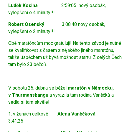
Luděk Kosina
2:59:05 nový osobák,
vylepšení o 4 minuty!!!
Robert Osenský
3:08:48 nový osobák,
vylepšení o 2 minuty!!!
Obě maratóncům moc gratuluji! Na tento závod je nutné
se kvalifikovat s časem z nějakého jiného maratónu,
takže úspěchem už bývá možnost startu. Z celých Čech
tam bylo 23 běžců.
V sobotu 25. dubna se běžel
maratón v Německu,
v Thurmansbangu
a vyrazila tam rodina Vaněčků a
vedla si tam skvěle!
1. v ženách celkově
Alena Vaněčková
3:41:25