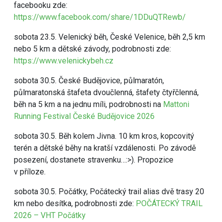
facebooku zde:
https://www.facebook.com/share/1DDuQTRewb/
sobota 23.5. Velenický běh, České Velenice, běh 2,5 km
nebo 5 km a dětské závody, podrobnosti zde:
https://www.velenickybeh.cz
sobota 30.5. České Budějovice, půlmaratón,
půlmaratonská štafeta dvoučlenná, štafety čtyřčlenná,
běh na 5 km a na jednu míli, podrobnosti na
Mattoni
Running Festival České Budějovice 2026
sobota 30.5. Běh kolem Jivna. 10 km kros, kopcovitý
terén a dětské běhy na kratší vzdálenosti. Po závodě
posezení, dostanete stravenku…:>). Propozice
v příloze.
sobota 30.5. Počátky, Počátecký trail alias dvě trasy 20
km nebo desítka, podrobnosti zde:
POČÁTECKÝ TRAIL
2026 – VHT Počátky