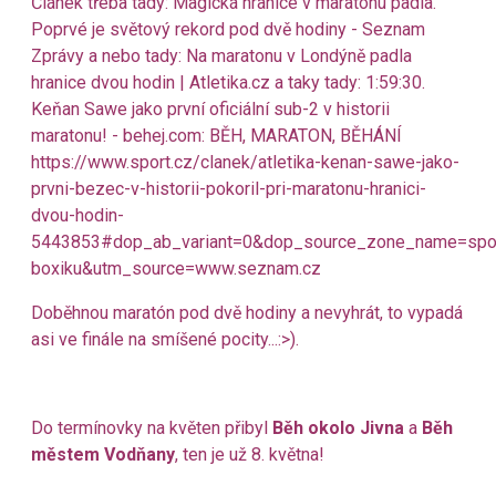
Článek třeba tady:
Magická hranice v maratonu padla.
Poprvé je světový rekord pod dvě hodiny - Seznam
Zprávy
a nebo tady:
Na maratonu v Londýně padla
hranice dvou hodin | Atletika.cz
a taky tady:
1:59:30.
Keňan Sawe jako první oficiální sub-2 v historii
maratonu! - behej.com: BĚH, MARATON, BĚHÁNÍ
https://www.sport.cz/clanek/atletika-kenan-sawe-jako-
prvni-bezec-v-historii-pokoril-pri-maratonu-hranici-
dvou-hodin-
5443853#dop_ab_variant=0&dop_source_zone_name=spor
boxiku&utm_source=www.seznam.cz
Doběhnou maratón pod dvě hodiny a nevyhrát, to vypadá
asi ve finále na smíšené pocity...:>).
Do termínovky na květen přibyl
Běh okolo Jivna
a
Běh
městem Vodňany
, ten je už 8. května!