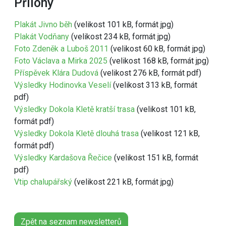
Přílohy
Plakát Jivno běh
(velikost 101 kB, formát jpg)
Plakát Vodňany
(velikost 234 kB, formát jpg)
Foto Zdeněk a Luboš 2011
(velikost 60 kB, formát jpg)
Foto Václava a Mirka 2025
(velikost 168 kB, formát jpg)
Příspěvek Klára Dudová
(velikost 276 kB, formát pdf)
Výsledky Hodinovka Veselí
(velikost 313 kB, formát
pdf)
Výsledky Dokola Kletě kratší trasa
(velikost 101 kB,
formát pdf)
Výsledky Dokola Kletě dlouhá trasa
(velikost 121 kB,
formát pdf)
Výsledky Kardašova Řečice
(velikost 151 kB, formát
pdf)
Vtip chalupářský
(velikost 221 kB, formát jpg)
Zpět na seznam newsletterů