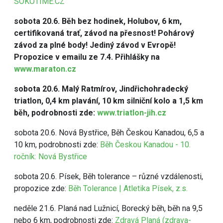
SOKOTIME.CZ
sobota 20.6. Běh bez hodinek, Holubov, 6 km,
certifikovaná trať, závod na přesnost! Pohárový
závod za plné body! Jediný závod v Evropě!
Propozice v emailu ze 7.4. Přihlášky na
www.maraton.cz
sobota 20.6. Malý Ratmírov, Jindřichohradecký
triatlon, 0,4 km plavání, 10 km silniční kolo a 1,5 km
běh, podrobnosti zde:
www.triatlon-jih.cz
sobota 20.6. Nová Bystřice, Běh Českou Kanadou, 6,5 a
10 km, podrobnosti zde:
Běh Českou Kanadou - 10.
ročník: Nová Bystřice
sobota 20.6. Písek, Běh tolerance – různé vzdálenosti,
propozice zde:
Běh Tolerance | Atletika Písek, z.s.
neděle 21.6. Planá nad Lužnicí, Borecký běh, běh na 9,5
nebo 6 km, podrobnosti zde:
Zdravá Planá (zdrava-