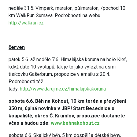
neděle 31.5. Vimperk, maraton, půlmaraton, /pochod 10
km WalkRun Šumava. Podrobnosti na webu
http://walkrun.cz
červen
pátek 5.6. až neděle 7.6. Himalájská koruna na hoře Kleť,
když dáte 10 výstupů, tak je to jako vylézt na osmi
tisícovku Gašerbrum, propozice v emailu z 20.4.
Podrobnosti též
tady:
http://www.darujme.cz/himalajskakoruna
sobota 6.6. Běh na Kohout, 10 km terén a převýšení
350 m, úplná novinka v JBP! Start Besednice u
koupaliště, okres Č. Krumlov, propozice dostanete
včas a budou zde:
www.behnakohout.cz
sobota 6.6. Skalický běh, 5 km dospělí a dětské běhy,