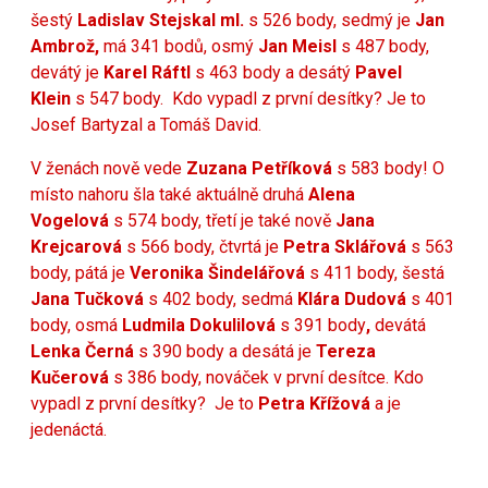
šestý
Ladislav Stejskal ml.
s 526 body, sedmý je
Jan
Ambrož,
má 341 bodů, osmý
Jan Meisl
s 487 body,
devátý je
Karel Ráftl
s 463 body a desátý
Pavel
Klein
s 547 body.
Kdo vypadl z první desítky? Je to
Josef Bartyzal a Tomáš David.
V ženách nově vede
Zuzana Petříková
s 583 body! O
místo nahoru šla také aktuálně druhá
Alena
Vogelová
s 574 body, třetí je také nově
Jana
Krejcarová
s 566 body, čtvrtá je
Petra Sklářová
s 563
body, pátá je
Veronika Šindelářová
s 411 body, šestá
Jana Tučková
s 402 body, sedmá
Klára Dudová
s 401
body, osmá
Ludmila Dokulilová
s 391 body
,
devátá
Lenka Černá
s 390 body a desátá je
Tereza
Kučerová
s 386 body, nováček v první desítce. Kdo
vypadl z první desítky?
Je to
Petra Křížová
a je
jedenáctá.