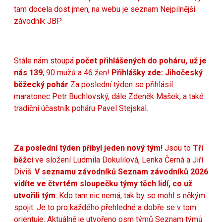
tam docela dost jmen, na webu je seznam
Nejpilnější
závodník JBP
Stále nám stoupá
počet přihlášených do poháru, už je
nás 139
, 90 mužů a 46 žen!
Přihlášky zde:
Jihočeský
běžecký pohár
Za poslední týden se přihlásil
maratonec Petr Buchlovský, dále Zdeněk Mašek, a také
tradiční účastník poháru Pavel Stejskal.
Za poslední týden přibyl jeden nový tým!
Jsou to
Tři
běžci
ve složení Ludmila Dokulilová, Lenka Černá a Jiří
Diviš.
V seznamu závodníků
Seznam závodníků 2026
vidíte ve čtvrtém sloupečku týmy těch lidí, co už
utvořili tým
. Kdo tam nic nemá, tak by se mohl s někým
spojit. Je to pro každého přehledné a dobře se v tom
orientuje. Aktuálně je utvořeno osm týmů
Seznam týmů