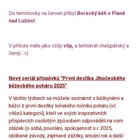
Do termínovky na červen přibyl
Borecký běh v Plané
nad Lužnicí
.
V příloze máte jako vždy
vtip,
a tentokrát chalupářský a
černý...:>).
Nový seriál příspěvků "První desítka Jihočeského
běžeckého poháru 2025"
V těchto týdnech se můžete seznámit s běžkyněmi a
běžci z první desítky loňského ročníku poháru (vč.
vítězů kategorií), kteří ve svých inspirativních
příspěvcích osobitým způsobem odpověděli na osm
otázek (o sobě, povolání, spokojenost s r. 2025,
oblíbené závody, zajímavé zážitky, letošní rok a další