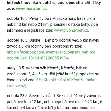
běžecká novinka v poháru, podrobnosti a přihlášky
zde:
www.maraton.cz
sobota 16.5. Pivoňův běh, Písecké hory, trasa 5 km
nebo 10 km nebo 21 km, případně i dětské běhy, více
informací a registrace zde:
www.pivonuvbeh.cz
.
sobota 16.5. Dubné – Běh pro dobrou věc, 5 km hlavní
závod a 3 km rodinný běh, podrobnosti zde:
https://facebook.com/events/s/dubensky-beh-pro-
dobrou-vec-10/691632980553984/
úterý 19.5. Večerní běh Křemží, Křemže, běh na
vzdálenosti 2, 4 a 6 km, děti ještě kratší, propozice se
čase objeví zde:
Běh Křemží – Sokol Křemže (sokol-
kremze.cz)
sobota 23.5. Sezimovo Ústí, Sezirun, běžecký závod na
pohárové trati 12 km, nebo nepohárové dlouhé 21 km, 6
km nebo 4 km a dětské běhy k tomu, podrobnosti a