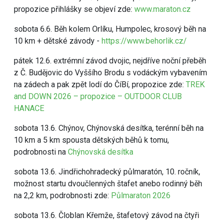
propozice přihlášky se objeví zde:
www.maraton.cz
sobota 6.6. Běh kolem Orlíku, Humpolec, krosový běh na
10 km + dětské závody -
https://www.behorlik.cz/
pátek 12.6. extrémní závod dvojic, nejdříve noční přeběh
z Č. Budějovic do Vyššího Brodu s vodáckým vybavením
na zádech a pak zpět lodí do ČíBí, propozice zde:
TREK
and DOWN 2026 – propozice – OUTDOOR CLUB
HANACE
sobota 13.6. Chýnov, Chýnovská desítka, terénní běh na
10 km a 5 km spousta dětských běhů k tomu,
podrobnosti na
Chýnovská desítka
sobota 13.6. Jindřichohradecký půlmaratón, 10. ročník,
možnost startu dvoučlenných štafet anebo rodinný běh
na 2,2 km, podrobnosti zde:
Půlmaraton 2026
sobota 13.6. Čloblan Křemže, štafetový závod na čtyři