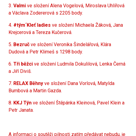
3.
Valmi
ve složení Alena Vogelová, Miroslava Uhlířová
a Václava Zodererová s 2205 body.
4.
#tým´Kleť ladies
ve složení Michaela Žáková, Jana
Krejcerová a Tereza Kučerová.
5.
Bezruč
ve složení Veronika Šindelářová, Klára
Dudová a Petr Klimeš s 1298 body.
6.
Tři běžci
ve složení Ludmila Dokulilová, Lenka Černá
a Jiří Diviš.
7.
RELAX Běhny
ve složení Dana Vorlová, Matylda
Bumbová a Martin Gazda.
8.
KKJ Týn
ve složení Štěpánka Kleinová, Pavel Klein a
Petr Janata.
A informaci o soutěži pilnosti zatím předávat nebudu, je