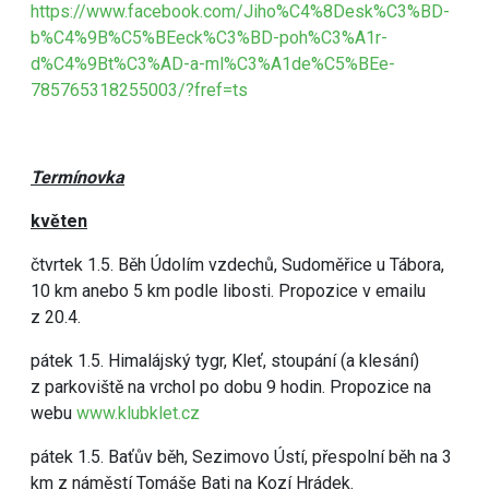
https://www.facebook.com/Jiho%C4%8Desk%C3%BD-
b%C4%9B%C5%BEeck%C3%BD-poh%C3%A1r-
d%C4%9Bt%C3%AD-a-ml%C3%A1de%C5%BEe-
785765318255003/?fref=ts
Termínovka
květen
čtvrtek 1.5. Běh Údolím vzdechů, Sudoměřice u Tábora,
10 km anebo 5 km podle libosti. Propozice v emailu
z 20.4.
pátek 1.5. Himalájský tygr, Kleť, stoupání (a klesání)
z parkoviště na vrchol po dobu 9 hodin. Propozice na
webu
www.klubklet.cz
pátek 1.5. Baťův běh, Sezimovo Ústí, přespolní běh na 3
km z náměstí Tomáše Bati na Kozí Hrádek.