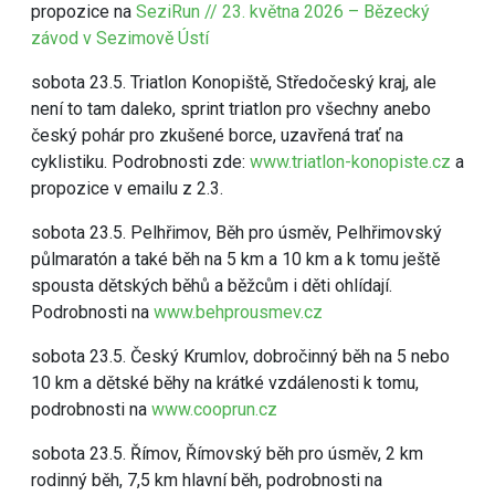
propozice na
SeziRun // 23. května 2026 – Bězecký
závod v Sezimově Ústí
sobota 23.5. Triatlon Konopiště, Středočeský kraj, ale
není to tam daleko, sprint triatlon pro všechny anebo
český pohár pro zkušené borce, uzavřená trať na
cyklistiku. Podrobnosti zde:
www.triatlon-konopiste.cz
a
propozice v emailu z 2.3.
sobota 23.5. Pelhřimov, Běh pro úsměv, Pelhřimovský
půlmaratón a také běh na 5 km a 10 km a k tomu ještě
spousta dětských běhů a běžcům i děti ohlídají.
Podrobnosti na
www.behprousmev.cz
sobota 23.5. Český Krumlov, dobročinný běh na 5 nebo
10 km a dětské běhy na krátké vzdálenosti k tomu,
podrobnosti na
www.cooprun.cz
sobota 23.5. Římov, Římovský běh pro úsměv, 2 km
rodinný běh, 7,5 km hlavní běh, podrobnosti na