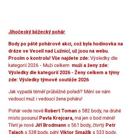
Jihočeský běžecký pohár
Body po páté pohárové akci, což byla hodinovka na
dráze ve Veselí nad Lužnicí, už jsou na webu.
Prosím o kontrolu! Vše najdete zde:
Výsledky dle
kategorií 2026 - Muži celkem
muži a ženy zde:
Výsledky dle kategorií 2026 - Ženy celkem
a týmy
zde:
Výsledky týmové soutěže 2026
Jak vypadá téměř průběžné pořadí? Mění se nám
vedoucí muž i vedoucí žena poháru!
Pohár vede nově
Robert Toman
s 582 body, na druhé
místo posunul
Pavla Krejcara,
má jen o bod méně!
Třetí je nově
Jiří Brodmann
s 561 body, čtvrtý
Petr
Talach
s 538 body,
pátý
Viktor Smažík
s 533 body,