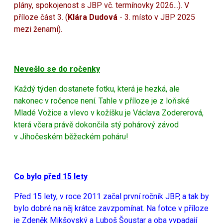
plány, spokojenost s JBP vč. termínovky 2026...). V
příloze část 3. (
Klára Dudová
- 3. místo v JBP 2025
mezi ženami).
Nevešlo se do ročenky
Každý týden dostanete fotku, která je hezká, ale
nakonec v ročence není. Tahle v příloze je z loňské
Mladé Vožice a vlevo v kožíšku je Václava Zodererová,
která včera právě dokončila stý pohárový závod
v Jihočeském běžeckém poháru!
Co bylo před 15 lety
Před 15 lety, v roce 2011 začal první ročník JBP, a tak by
bylo dobré na něj krátce zavzpomínat. Na fotce v příloze
je Zdeněk Mikšovský a Luboš Šoustar a oba vypadají