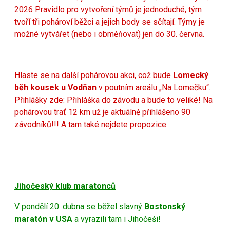
2026
Pravidlo pro vytvoření týmů je jednoduché, tým
tvoří tři pohároví běžci a jejich body se sčítají. Týmy je
možné vytvářet (nebo i obměňovat) jen do 30. června.
Hlaste se na další pohárovou akci, což bude
Lomecký
běh kousek u Vodňan
v poutním areálu „Na Lomečku“.
Přihlášky zde:
Přihláška do závodu
a bude to veliké! Na
pohárovou trať 12 km už je aktuálně přihlášeno 90
závodníků!!! A tam také nejdete propozice.
Jihočeský klub maratonců
V pondělí 20. dubna se běžel slavný
Bostonský
maratón v USA
a vyrazili tam i Jihočeši!