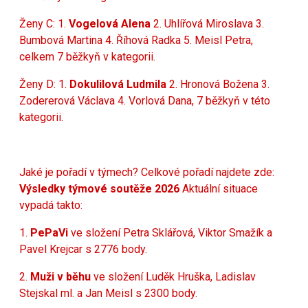
Ženy C: 1.
Vogelová Alena
2. Uhlířová Miroslava
3.
Bumbová Martina 4. Říhová Radka 5. Meisl Petra,
celkem 7 běžkyň v kategorii.
Ženy D: 1.
Dokulilová Ludmila
2. Hronová Božena 3.
Zodererová Václava 4. Vorlová Dana, 7 běžkyň v této
kategorii.
Jaké je pořadí v týmech? Celkové pořadí najdete zde:
Výsledky týmové soutěže 2026
Aktuální situace
vypadá takto:
1.
PePaVi
ve složení Petra Sklářová, Viktor Smažík a
Pavel Krejcar s 2776 body.
2.
Muži v běhu
ve složení Luděk Hruška, Ladislav
Stejskal ml. a Jan Meisl s 2300 body.