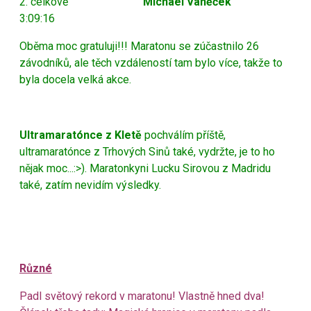
2. celkově
Michael Vaněček
3:09:16
Oběma moc gratuluji!!! Maratonu se zúčastnilo 26
závodníků, ale těch vzdáleností tam bylo více, takže to
byla docela velká akce.
Ultramaratónce z Kletě
pochválím příště,
ultramaratónce z Trhových Sinů také, vydržte, je to ho
nějak moc...:>). Maratonkyni Lucku Sirovou z Madridu
také, zatím nevidím výsledky.
Různé
Padl světový rekord v maratonu! Vlastně hned dva!