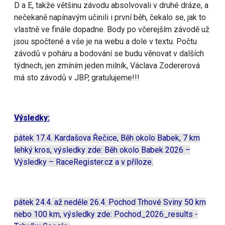
D a E, takže většinu závodu absolvovali v druhé dráze, a
nečekaně napínavým učinili i první běh, čekalo se, jak to
vlastně ve finále dopadne. Body po včerejším závodě už
jsou spočtené a vše je na webu a dole v textu. Počtu
závodů v poháru a bodování se budu věnovat v dalších
týdnech, jen zmíním jeden milník, Václava Zodererová
má sto závodů v JBP, gratulujeme!!!
Výsledky:
pátek 17.4. Kardašova Řečice, Běh okolo Babek, 7 km
lehký kros, výsledky zde:
Běh okolo Babek 2026 –
Výsledky – RaceRegister.cz
a v příloze.
pátek 24.4. až neděle 26.4. Pochod Trhové Sviny 50 km
nebo 100 km, výsledky zde:
Pochod_2026_results -