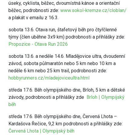
úseky, cyklista, běžec, dvoumístná kánoe a orientační
běžec, podrobnosti zde:
www.sokol-kremze.cz/cloblan/
a plakát v emailu z 16.3.
sobota 13.6. Otava run, štafetový běh pro čtyřčlenné
týmy (člen uběhne 3x9 km) podrobnosti a přihlášky zde:
Propozice - Otava Run 2026
sobota 13.6. a neděle 14.6. Mladějovice ultra, dvoudenní
závod, sobota půlmaratón nebo 5 km nebo 10 km a
neděle 6 km nebo 25 km trail, podrobnosti zde:
hobbyrunners.cz/mladejoviceultra.html
středa 17.6. Běh olympijského dne, Brloh, 5 km a dětské
závody, podrobnosti a přihlášky zde
Brloh | Olympijský
běh
středa 17.6. Běh olympijského dne, Červená Lhota –
Kardašova Řečice, 9,2 km podrobnosti a přihlášky zde:
Červená Lhota | Olympijský běh