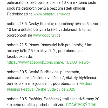
půlmaratón a také běh na 5 km a 10 km a k tomu ještě
spousta dětských běhů a běžcům i děti ohlídají.
Podrobnosti na
www.behprousmev.cz
sobota 23.5. Český Krumlov, dobročinný běh na 5 nebo
10 km a dětské běhy na krátké vzdálenosti k tomu,
podrobnosti na
www.cooprun.cz
sobota 23.5. Římov, Římovský běh pro úsměv, 2 km
rodinný běh, 7,5 km hlavní běh, podrobnosti na
facebooku zde:
https://www.facebook.com/share/1DDuQTRewb/
sobota 30.5. České Budějovice, půlmaratón,
půlmaratonská štafeta dvoučlenná, štafety čtyřčlenná,
běh na 5 km a na jednu míli, podrobnosti na
Mattoni
Running Festival České Budějovice 2026
sobota 30.5. Počátky, Počátecký trail alias dvě trasy 20
km nebo desítka, podrobnosti zde:
POČÁTECKÝ TRAIL