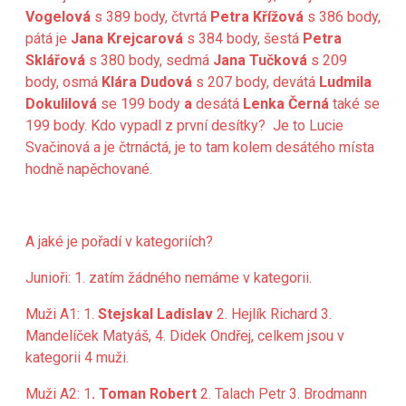
Vogelová
s 389 body, čtvrtá
Petra Křížová
s 386 body,
pátá je
Jana Krejcarová
s 384 body, šestá
Petra
Sklářová
s 380 body, sedmá
Jana Tučková
s 209
body, osmá
Klára Dudová
s 207 body, devátá
Ludmila
Dokulilová
se 199 body
a
desátá
Lenka Černá
také se
199 body. Kdo vypadl z první desítky?
Je to Lucie
Svačinová a je čtrnáctá, je to tam kolem desátého místa
hodně napěchované.
A jaké je pořadí v kategoriích?
Junioři: 1. zatím žádného nemáme v kategorii.
Muži A1: 1.
Stejskal Ladislav
2. Hejlík Richard 3.
Mandelíček Matyáš, 4. Didek Ondřej, celkem jsou v
kategorii 4 muži.
Muži A2: 1
. Toman Robert
2. Talach Petr 3. Brodmann