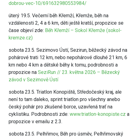
dobrou-vec-10/691632980553984/
úterý 19.5. Večerní běh Křemží, Křemže, běh na
vzdálenosti 2, 4 a 6 km, děti ještě kratší, propozice se
čase objeví zde:
Běh Křemží – Sokol Křemže (sokol-
kremze.cz)
sobota 23.5. Sezimovo Ústí, Sezirun, běžecký závod na
pohárové trati 12 km, nebo nepohárové dlouhé 21 km, 6
km nebo 4 km a dětské běhy k tomu, podrobnosti a
propozice na
SeziRun // 23. května 2026 – Bězecký
závod v Sezimově Ústí
sobota 23.5. Triatlon Konopiště, Středočeský kraj, ale
není to tam daleko, sprint triatlon pro všechny anebo
český pohár pro zkušené borce, uzavřená trať na
cyklistiku. Podrobnosti zde:
www.triatlon-konopiste.cz
a
propozice v emailu z 2.3.
sobota 23.5. Pelhřimov, Běh pro úsměv, Pelhřimovský