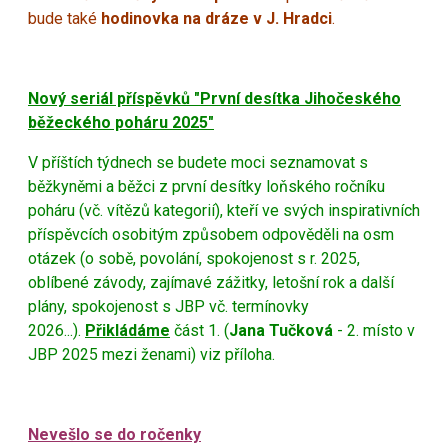
bude také
hodinovka na dráze v J. Hradci
.
Nový seriál příspěvků "První desítka Jihočeského
běžeckého poháru 2025"
V příštích týdnech se budete moci seznamovat s
běžkyněmi a běžci z první desítky loňského ročníku
poháru (vč. vítězů kategorií), kteří ve svých inspirativních
příspěvcích osobitým způsobem odpověděli na osm
otázek (o sobě, povolání, spokojenost s r. 2025,
oblíbené závody, zajímavé zážitky, letošní rok a další
plány, spokojenost s JBP vč. termínovky
2026...).
Přikládáme
část 1. (
Jana Tučková
- 2. místo v
JBP 2025 mezi ženami) viz příloha.
Nevešlo se do ročenky