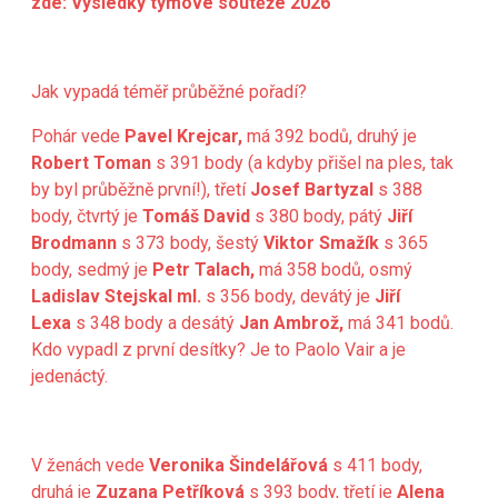
zde:
Výsledky týmové soutěže 2026
Jak vypadá téměř průběžné pořadí?
Pohár vede
Pavel Krejcar,
má 392 bodů, druhý je
Robert Toman
s 391 body (a kdyby přišel na ples, tak
by byl průběžně první!), třetí
Josef Bartyzal
s 388
body, čtvrtý je
Tomáš David
s 380 body, pátý
Jiří
Brodmann
s 373 body, šestý
Viktor Smažík
s 365
body, sedmý je
Petr Talach,
má
358 bodů, osmý
Ladislav Stejskal ml.
s 356 body, devátý je
Jiří
Lexa
s 348 body a desátý
Jan Ambrož,
má 341 bodů.
Kdo vypadl z první desítky? Je to Paolo Vair a je
jedenáctý.
V ženách vede
Veronika Šindelářová
s 411 body,
druhá je
Zuzana Petříková
s 393 body, třetí je
Alena