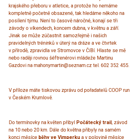
krajského přeboru v atletice, a protože ho nemáme
kompletně početně obsazené, tak hledáme někoho na
posílení týmu. Není to časově náročné, konají se tři
závody o víkendech, koncem dubna, v květnu a září.
Jinak se může zúčastnit samozřejmě i našich
pravidelných tréninků v úterý na dráze a ve čtvrtek
v přírodě, zpravidla ve Stromovce v ČíBí. Hlaste se mě
nebo raději rovnou šéftrenérovi mládeže Martinu
Gazdovi na
mahonymartin@seznam.cz
tel. 602 352 455.
V příloze máte tiskovou zprávu od pořadatelů COOP run
v Českém Krumlově.
Do termínovky na květen přibyl
Počátecký trail
, závod
na 10 nebo 20 km. Dále do května přibyly na samém
konci měsíce
běhy ve Vimperku
a v polovině měsíce