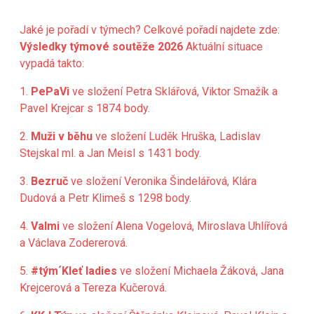
Jaké je pořadí v týmech? Celkové pořadí najdete zde:
Výsledky týmové soutěže 2026
Aktuální situace
vypadá takto:
1.
PePaVi
ve složení Petra Sklářová, Viktor Smažík a
Pavel Krejcar s 1874 body.
2.
Muži v běhu
ve složení Luděk Hruška, Ladislav
Stejskal ml. a Jan Meisl s 1431 body.
3.
Bezruč
ve složení Veronika Šindelářová, Klára
Dudová a Petr Klimeš s 1298 body.
4.
Valmi
ve složení Alena Vogelová, Miroslava Uhlířová
a Václava Zodererová.
5.
#tým´Kleť ladies
ve složení Michaela Žáková, Jana
Krejcerová a Tereza Kučerová.