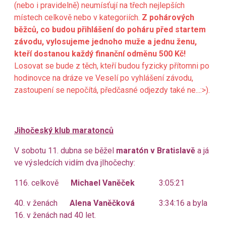
(nebo i pravidelně) neumísťují na třech nejlepších
místech celkově nebo v kategoriích.
Z pohárových
běžců, co budou přihlášení do poháru před startem
závodu, vylosujeme jednoho muže a jednu ženu,
kteří dostanou každý finanční odměnu 500 Kč!
Losovat se bude z těch, kteří budou fyzicky přítomni po
hodinovce na dráze ve Veselí po vyhlášení závodu,
zastoupení se nepočítá, předčasné odjezdy také ne...:>).
Jihočeský klub maratonců
V sobotu 11. dubna se běžel
maratón v Bratislavě
a já
ve výsledcích vidím dva jIhočechy:
116. celkově
Michael Vaněček
3:05:21
40. v ženách
Alena Vaněčková
3:34:16 a byla
16. v ženách nad 40 let.