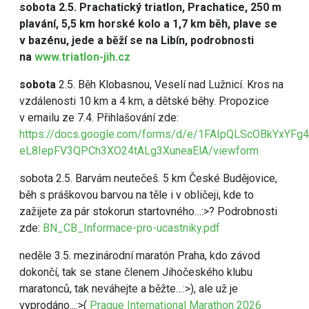
sobota 2.5. Prachatický triatlon, Prachatice, 250 m
plavání, 5,5 km horské kolo a 1,7 km běh, plave se
v bazénu, jede a běží se na Libín, podrobnosti
na
www.triatlon-jih.cz
sobota
2.5. Běh Klobasnou, Veselí nad Lužnicí. Kros na
vzdálenosti 10 km a 4 km, a dětské běhy. Propozice
v emailu ze 7.4. Přihlašování zde:
https://docs.google.com/forms/d/e/1FAIpQLScOBkYxYFg
eL8IepFV3QPCh3XO24tALg3XuneaElA/viewform
sobota 2.5. Barvám neutečeš. 5 km České Budějovice,
běh s práškovou barvou na těle i v obličeji, kde to
zažijete za pár stokorun startovného…:>? Podrobnosti
zde:
BN_CB_Informace-pro-ucastniky.pdf
neděle 3.5. mezinárodní maratón Praha, kdo závod
dokončí, tak se stane členem Jihočeského klubu
maratonců, tak neváhejte a běžte…:>), ale už je
vyprodáno...:>(
Prague International Marathon 2026