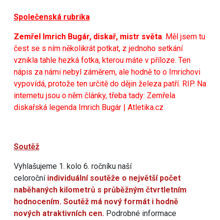
Společenská rubrika
Zemřel Imrich Bugár, diskař, mistr světa
. Měl jsem tu
čest se s ním několikrát potkat, z jednoho setkání
vznikla tahle hezká fotka, kterou máte v příloze. Ten
nápis za námi nebyl záměrem, ale hodně to o Imrichovi
vypovídá, protože ten určitě do dějin železa patří. RIP. Na
internetu jsou o něm články, třeba tady:
Zemřela
diskařská legenda Imrich Bugár | Atletika.cz
Soutěž
Vyhlašujeme 1. kolo 6. ročníku naší
celoroční
individuální soutěže o největší počet
naběhaných kilometrů s průběžným čtvrtletním
hodnocením. Soutěž má nový formát i hodně
nových atraktivních cen.
Podrobné informace