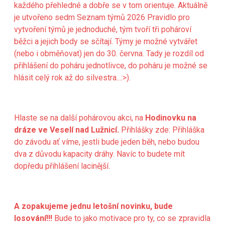
každého přehledné a dobře se v tom orientuje. Aktuálně
je utvořeno sedm
Seznam týmů 2026
Pravidlo pro
vytvoření týmů je jednoduché, tým tvoří tři pohároví
běžci a jejich body se sčítají. Týmy je možné vytvářet
(nebo i obměňovat) jen do 30. června. Tady je rozdíl od
přihlášení do poháru jednotlivce, do poháru je možné se
hlásit celý rok až do silvestra...:>).
Hlaste se na další pohárovou akci, na
Hodinovku na
dráze ve Veselí nad Lužnicí.
Přihlášky zde:
Přihláška
do závodu
ať víme, jestli bude jeden běh, nebo budou
dva z důvodu kapacity dráhy. Navíc to budete mít
dopředu přihlášení lacinější.
A zopakujeme jednu letošní novinku, bude
losování!!!
Bude to jako motivace pro ty, co se zpravidla