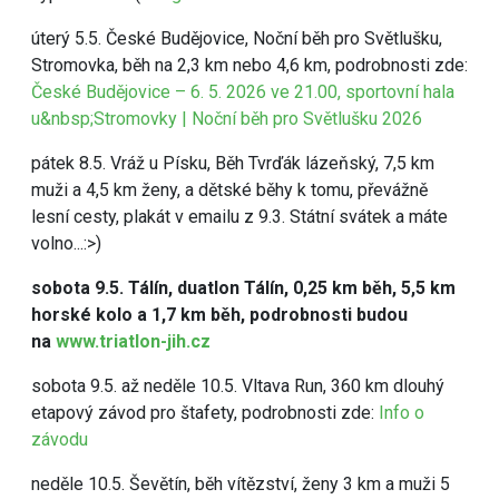
úterý 5.5. České Budějovice, Noční běh pro Světlušku,
Stromovka, běh na 2,3 km nebo 4,6 km, podrobnosti zde:
České Budějovice – 6. 5. 2026 ve 21.00, sportovní hala
u&nbsp;Stromovky | Noční běh pro Světlušku 2026
pátek 8.5. Vráž u Písku, Běh Tvrďák lázeňský, 7,5 km
muži a 4,5 km ženy, a dětské běhy k tomu, převážně
lesní cesty, plakát v emailu z 9.3. Státní svátek a máte
volno...:>)
sobota 9.5. Tálín, duatlon Tálín, 0,25 km běh, 5,5 km
horské kolo a 1,7 km běh, podrobnosti budou
na
www.triatlon-jih.cz
sobota 9.5. až neděle 10.5. Vltava Run, 360 km dlouhý
etapový závod pro štafety, podrobnosti zde:
Info o
závodu
neděle 10.5. Ševětín, běh vítězství, ženy 3 km a muži 5