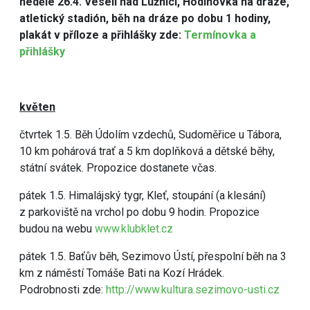
neděle 26.4. Veselí nad Lužnicí, Hodinovka na dráze,
atletický stadión, běh na dráze po dobu 1 hodiny,
plakát v příloze a přihlášky zde:
Termínovka a
přihlášky
květen
čtvrtek 1.5. Běh Údolím vzdechů, Sudoměřice u Tábora,
10 km pohárová trať a 5 km doplňková a dětské běhy,
státní svátek. Propozice dostanete včas.
pátek 1.5. Himalájský tygr, Kleť, stoupání (a klesání)
z parkoviště na vrchol po dobu 9 hodin. Propozice
budou na webu
www.klubklet.cz
pátek 1.5. Baťův běh, Sezimovo Ústí, přespolní běh na 3
km z náměstí Tomáše Bati na Kozí Hrádek.
Podrobnosti zde:
http://www.kultura.sezimovo-usti.cz