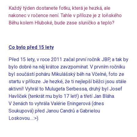
Každý týden dostanete fotku, která je hezká, ale
nakonec v ročence není. Tahle v příloze je z loňského
Běhu kolem Hluboké, bude zase sluníčko a teplo?
Co bylo před 15 lety
Před 15 lety, v roce 2011 začal první ročník JBP, a tak by
bylo dobré na něj krátce zavzpomínat. V prvním ročníku
byl součástí poháru Mikulášský běh na Včelné, foto ze
startu v příloze. Je hezké, že ti nejlepší běžci jsou stále
aktivní! Vyhrál to Mulugeta Serbessa, druhý byl Josef
Havlíček (tenkrát mu bylo 17 let!) a třetí Jan Bláha.
V ženách to vyhrála Valérie Eningerová (dnes
Soukupová) před Janou Candrů a Gabrielou
Loskovou....:>).