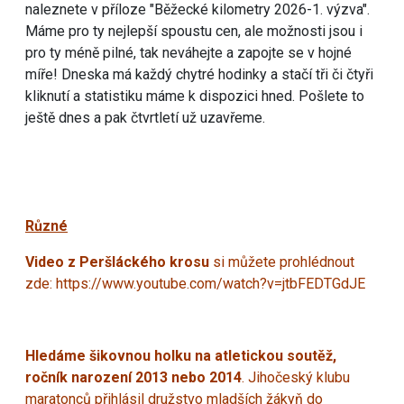
naleznete v příloze "Běžecké kilometry 2026-1. výzva".
Máme pro ty nejlepší spoustu cen, ale možnosti jsou i
pro ty méně pilné, tak neváhejte a zapojte se v hojné
míře! Dneska má každý chytré hodinky a stačí tři či čtyři
kliknutí a statistiku máme k dispozici hned. Pošlete to
ještě dnes a pak čtvrtletí už uzavřeme.
Různé
Video z Peršláckého krosu
si můžete prohlédnout
zde:
https://www.youtube.com/watch?v=jtbFEDTGdJE
Hledáme šikovnou holku na atletickou soutěž,
ročník narození 2013 nebo 2014
. Jihočeský klubu
maratonců přihlásil družstvo mladších žákyň do