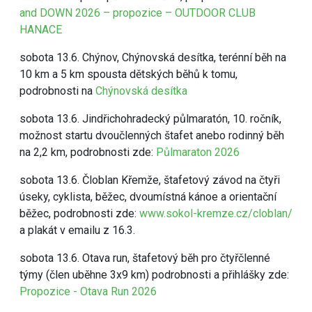
and DOWN 2026 – propozice – OUTDOOR CLUB
HANACE
sobota 13.6. Chýnov, Chýnovská desítka, terénní běh na
10 km a 5 km spousta dětských běhů k tomu,
podrobnosti na
Chýnovská desítka
sobota 13.6. Jindřichohradecký půlmaratón, 10. ročník,
možnost startu dvoučlenných štafet anebo rodinný běh
na 2,2 km, podrobnosti zde:
Půlmaraton 2026
sobota 13.6. Čloblan Křemže, štafetový závod na čtyři
úseky, cyklista, běžec, dvoumístná kánoe a orientační
běžec, podrobnosti zde:
www.sokol-kremze.cz/cloblan/
a plakát v emailu z 16.3.
sobota 13.6. Otava run, štafetový běh pro čtyřčlenné
týmy (člen uběhne 3x9 km) podrobnosti a přihlášky zde:
Propozice - Otava Run 2026