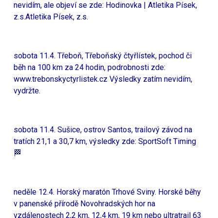
nevidím, ale objeví se zde:
Hodinovka | Atletika Písek,
z.s.Atletika Písek, z.s.
sobota 11.4. Třeboň, Třeboňský čtyřlístek, pochod či
běh na 100 km za 24 hodin, podrobnosti zde:
www.trebonskyctyrlistek.cz
Výsledky zatím nevidím,
vydržte.
sobota 11.4. Sušice, ostrov Santos, trailový závod na
tratích 21,1 a 30,7 km, výsledky zde:
SportSoft Timing
🏁
neděle 12.4. Horský maratón Trhové Sviny. Horské běhy
v panenské přírodě Novohradských hor na
vzdálenostech 2,2 km, 12,4 km, 19 km nebo ultratrail 63