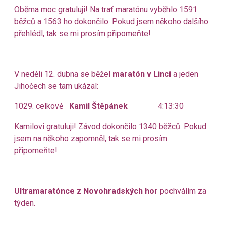
Oběma moc gratuluji! Na trať maratónu vyběhlo 1591
běžců a 1563 ho dokončilo. Pokud jsem někoho dalšího
přehlédl, tak se mi prosím připomeňte!
V neděli 12. dubna se běžel
maratón v Linci
a jeden
Jihočech se tam ukázal:
1029. celkově
Kamil Štěpánek
4:13:30
Kamilovi gratuluji! Závod dokončilo 1340 běžců. Pokud
jsem na někoho zapomněl, tak se mi prosím
připomeňte!
Ultramaratónce z Novohradských hor
pochválím za
týden.