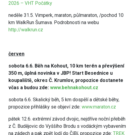
2026 – VHT Počátky
neděle 31.5. Vimperk, maraton, půlmaraton, /pochod 10
km WalkRun Šumava. Podrobnosti na webu
http://walkrun.cz
červen
sobota 6.6. Běh na Kohout, 10 km terén a převýšení
350 m, úplná novinka v JBP! Start Besednice u
koupaliště, okres Č. Krumlov, propozice dostanete
včas a budou zde:
www.behnakohout.cz
sobota 6.6. Skalický běh, 5 km dospělí a dětské běhy,
propozice přihlášky se objeví zde:
www.maraton.cz
pátek 12.6. extrémní závod dvojic, nejdříve noční přeběh
z Č. Budějovic do Vyššího Brodu s vodáckým vybavením
na zádech a pak zpět lodí do ČíBí, propozice zde:
TREK