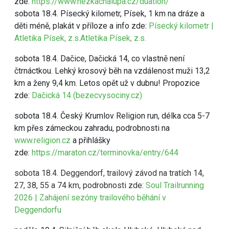
zde:
https://www.hezkachalupa.cz/duatlon/
sobota 18.4. Písecký kilometr, Písek, 1 km na dráze a
děti méně, plakát v příloze a info zde:
Písecký kilometr |
Atletika Písek, z.s.Atletika Písek, z.s.
sobota 18.4. Dačice, Dačická 14, co vlastně není
čtrnáctkou. Lehký krosový běh na vzdálenost muži 13,2
km a ženy 9,4 km. Letos opět už v dubnu! Propozice
zde:
Dačická 14 (bezecvysociny.cz)
sobota 18.4. Český Krumlov Religion run, délka cca 5-7
km přes zámeckou zahradu, podrobnosti na
www.religion.cz
a přihlášky
zde:
https://maraton.cz/terminovka/entry/644
sobota 18.4. Deggendorf, trailový závod na tratích 14,
27, 38, 55 a 74 km, podrobnosti zde:
Soul Trailrunning
2026 | Zahájení sezóny trailového běhání v
Deggendorfu