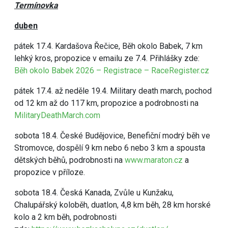
Termínovka
duben
pátek 17.4. Kardašova Řečice, Běh okolo Babek, 7 km
lehký kros, propozice v emailu ze 7.4. Přihlášky zde:
Běh okolo Babek 2026 – Registrace – RaceRegister.cz
pátek 17.4. až neděle 19.4. Military death march, pochod
od 12 km až do 117 km, propozice a podrobnosti na
MilitaryDeathMarch.com
sobota 18.4. České Budějovice, Benefiční modrý běh ve
Stromovce, dospělí 9 km nebo 6 nebo 3 km a spousta
dětských běhů, podrobnosti na
www.maraton.cz
a
propozice v příloze.
sobota 18.4. Česká Kanada, Zvůle u Kunžaku,
Chalupářský koloběh, duatlon, 4,8 km běh, 28 km horské
kolo a 2 km běh, podrobnosti