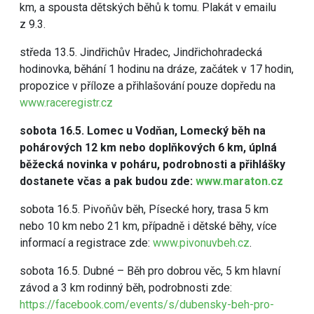
km, a spousta dětských běhů k tomu. Plakát v emailu
z 9.3.
středa 13.5. Jindřichův Hradec, Jindřichohradecká
hodinovka, běhání 1 hodinu na dráze, začátek v 17 hodin,
propozice v příloze a přihlašování pouze dopředu na
www.raceregistr.cz
sobota 16.5. Lomec u Vodňan, Lomecký běh na
pohárových 12 km nebo doplňkových 6 km, úplná
běžecká novinka v poháru, podrobnosti a přihlášky
dostanete včas a pak budou zde:
www.maraton.cz
sobota 16.5. Pivoňův běh, Písecké hory, trasa 5 km
nebo 10 km nebo 21 km, případně i dětské běhy, více
informací a registrace zde:
www.pivonuvbeh.cz
.
sobota 16.5. Dubné – Běh pro dobrou věc, 5 km hlavní
závod a 3 km rodinný běh, podrobnosti zde:
https://facebook.com/events/s/dubensky-beh-pro-