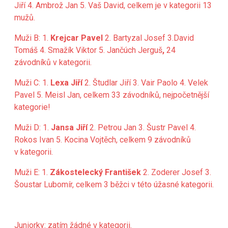
Jiří 4. Ambrož Jan 5. Vaš David, celkem je v kategorii 13
mužů.
Muži B: 1.
Krejcar Pavel
2. Bartyzal Josef
3.David
Tomáš
4. Smažík Viktor 5. Jančúch Jerguš
,
24
závodníků v kategorii.
Muži C: 1.
Lexa Jiří
2. Študlar Jiří 3. Vair Paolo 4. Velek
Pavel 5. Meisl Jan, celkem 33 závodníků, nejpočetnější
kategorie!
Muži D: 1.
Jansa Jiří
2. Petrou Jan
3. Šustr Pavel 4.
Rokos Ivan 5. Kocina Vojtěch, celkem 9 závodníků
v kategorii.
Muži E: 1.
Zákostelecký František
2. Zoderer Josef 3.
Šoustar Lubomír, celkem 3 běžci v této úžasné kategorii.
Juniorky: zatím žádné v kategorii.