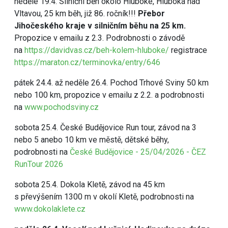
neděle 19.4. Silniční běh okolo Hluboké, Hluboká nad
Vltavou, 25 km běh, již 86. ročník!!!
Přebor
Jihočeského kraje v silničním běhu na 25 km.
Propozice v emailu z 2.3. Podrobnosti o závodě
na
https://davidvas.cz/beh-kolem-hluboke/
registrace
https://maraton.cz/terminovka/entry/646
pátek 24.4. až neděle 26.4. Pochod Trhové Sviny 50 km
nebo 100 km, propozice v emailu z 2.2. a podrobnosti
na
www.pochodsviny.cz
sobota 25.4. České Budějovice Run tour, závod na 3
nebo 5 anebo 10 km ve městě, dětské běhy,
podrobnosti na
České Budějovice - 25/04/2026 - ČEZ
RunTour 2026
sobota 25.4. Dokola Kletě, závod na 45 km
s převýšením 1300 m v okolí Kletě, podrobnosti na
www.dokolaklete.cz